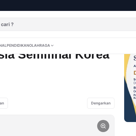
rea Open
DITORIAL
OPINI
NUSANTARA
INTERNASIONAL
PENDIDIKAN
OLAHRAGA
NAL
PENDIDIKAN
OLAHRAGA
sia Semifinal Korea
an
Dengarkan