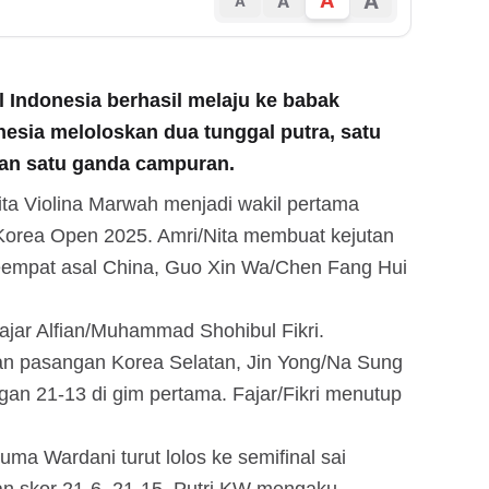
A
A
A
A
l Indonesia berhasil melaju ke babak
nesia meloloskan dua tunggal putra, satu
 dan satu ganda campuran.
a Violina Marwah menjadi wakil pertama
 Korea Open 2025. Amri/Nita membuat kejutan
eempat asal China, Guo Xin Wa/Chen Fang Hui
ajar Alfian/Muhammad Shohibul Fikri.
rkan pasangan Korea Selatan, Jin Yong/Na Sung
gan 21-13 di gim pertama. Fajar/Fikri menutup
suma Wardani turut lolos ke semifinal sai