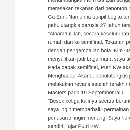
menumbangkan Kim Ga Eun dengan 
merasakan tekanan dari penonton 
Ga Eun. Namun ia tampil begitu t
pebulutangkis berusia 27 tahun ter
"Alhamdulillah, secara keseluruha
rumah dan ke semifinal. Tekanan 
dengan pengembalian bola. Kim Ga
menyulitkan jadi bagaimana saya ti
Pada babak semifinal, Putri KW a
Menghadapi Akane, pebulutangkis p
melakukan revans setelah terakhir 
Masters pada 19 September lalu.
"Besok ketiga kalinya secara beru
saya ingin memperbaiki permainan 
penasaran ingin menang. Saya haru
sendiri," ujar Putri KW.