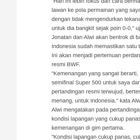
"Hari ini lebih fokus dari cara ber
lawan ke pola permainan yang saya
dengan tidak mengendurkan tekan
untuk dia bangkit sejak poin 0-0," uj
Jonatan dan Alwi akan bentrok di b
Indonesia sudah memastikan satu ti
Ini akan menjadi pertemuan perdan
resmi BWF.
"Kemenangan yang sangat berarti, s
semifinal Super 500 untuk saya da
pertandingan resmi terwujud, berte
menang, untuk Indonesia," kata Alw
Alwi mengatakan pada pertandingan
kondisi lapangan yang cukup pana
kemenangan di gim pertama.
"Kondisi lapangan cukup panas, c