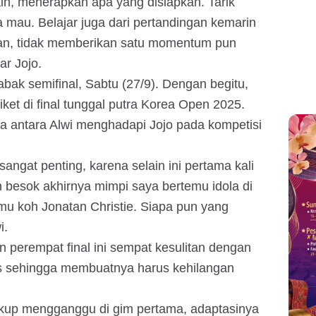
main, menerapkan apa yang disiapkan. Tarik
 mau. Belajar juga dari pertandingan kemarin
an, tidak memberikan satu momentum pun
ar Jojo.
abak semifinal, Sabtu (27/9). Dengan begitu,
ket di final tunggal putra Korea Open 2025.
a antara Alwi menghadapi Jojo pada kompetisi
angat penting, karena selain ini pertama kali
n besok akhirnya mimpi saya bertemu idola di
mu koh Jonatan Christie. Siapa pun yang
i.
 perempat final ini sempat kesulitan dengan
s sehingga membuatnya harus kehilangan
ukup mengganggu di gim pertama, adaptasinya