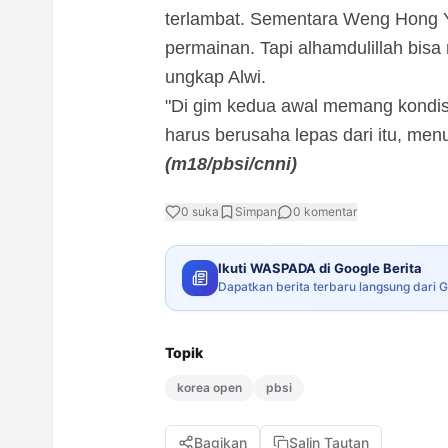
terlambat. Sementara Weng Hong 
permainan. Tapi alhamdulillah bisa
ungkap Alwi.
"Di gim kedua awal memang kondisi
harus berusaha lepas dari itu, men
(m18/pbsi/cnni)
0
suka
Simpan
0
komentar
Ikuti WASPADA di Google Berita
Dapatkan berita terbaru langsung dari 
Topik
korea open
pbsi
Bagikan
Salin Tautan