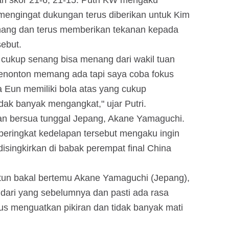
skor 21-6, 21-15. Putri KW mengaku
mengingat dukungan terus diberikan untuk Kim
enang dan terus memberikan tekanan kepada
sebut.
n cukup senang bisa menang dari wakil tuan
penonton memang ada tapi saya coba fokus
 Eun memiliki bola atas yang cukup
dak banyak mengangkat," ujar Putri.
kan bersua tunggal Jepang, Akane Yamaguchi.
eringkat kedelapan tersebut mengaku ingin
disingkirkan di babak perempat final China
ntun bakal bertemu Akane Yamaguchi (Jepang),
dari yang sebelumnya dan pasti ada rasa
s menguatkan pikiran dan tidak banyak mati