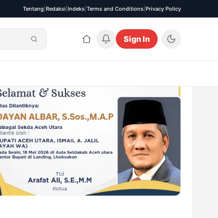
Tentang
|
Redaksi
|
Indeks
|
Terms and Conditions
|
Privacy Policy
Sign In