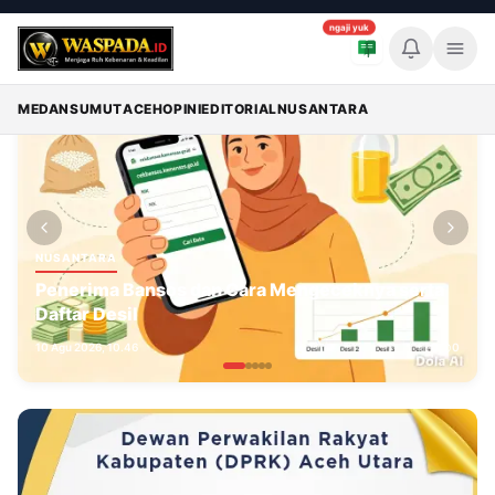
ngaji yuk
Memuat breaking news...
Breaking News
MEDAN
SUMUT
ACEH
OPINI
EDITORIAL
NUSANTARA
NUSANTARA
Penerima Bansos dan Cara Mengeceknya serta
Daftar Desil
10 Agu 2026, 10.46
0
0