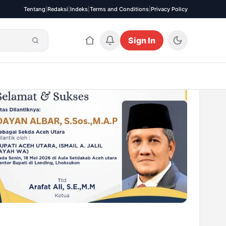
Tentang
|
Redaksi
|
Indeks
|
Terms and Conditions
|
Privacy Policy
Sign In