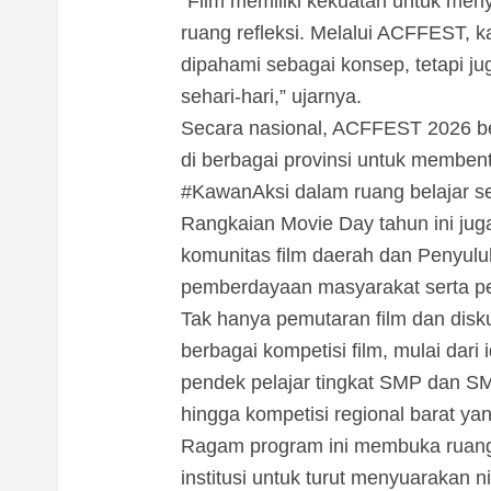
“Film memiliki kekuatan untuk men
ruang refleksi. Melalui ACFFEST, kam
dipahami sebagai konsep, tetapi ju
sehari-hari,” ujarnya.
Secara nasional, ACFFEST 2026 be
di berbagai provinsi untuk membe
#KawanAksi dalam ruang belajar sek
Rangkaian Movie Day tahun ini ju
komunitas film daerah dan Penyulu
pemberdayaan masyarakat serta perl
Tak hanya pemutaran film dan dis
berbagai kompetisi film, mulai dari i
pendek pelajar tingkat SMP dan SM
hingga kompetisi regional barat y
Ragam program ini membuka ruang l
institusi untuk turut menyuarakan ni