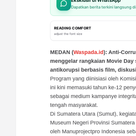
Eksklusif di WhatsApp
Dapatkan berita terkini langsung d
READING COMFORT
adjust the font size
MEDAN (
Waspada.id
): Anti-Corr
menggelar rangkaian Movie Day s
antikorupsi berbasis film, diskusi,
Program yang diinisiasi oleh Komi
ini kini memasuki tahun ke-12 pen
sebagai medium kampanye integritas y
tengah masyarakat.
Di Sumatera Utara (Sumut), kegia
Museum Negeri Provinsi Sumatera U
oleh Manuprojectpro Indonesia seb