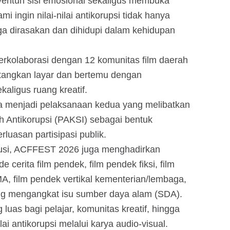
yentuh sisi emosional sekaligus membuka
i ingin nilai-nilai antikorupsi tidak hanya
ga dirasakan dan dihidupi dalam kehidupan
rkolaborasi dengan 12 komunitas film daerah
ntangkan layar dan bertemu dengan
aligus ruang kreatif.
ga menjadi pelaksanaan kedua yang melibatkan
h Antikorupsi (PAKSI) sebagai bentuk
uasan partisipasi publik.
kusi, ACFFEST 2026 juga menghadirkan
de cerita film pendek, film pendek fiksi, film
A, film pendek vertikal kementerian/lembaga,
ang mengangkat isu sumber daya alam (SDA).
uas bagi pelajar, komunitas kreatif, hingga
lai antikorupsi melalui karya audio-visual.