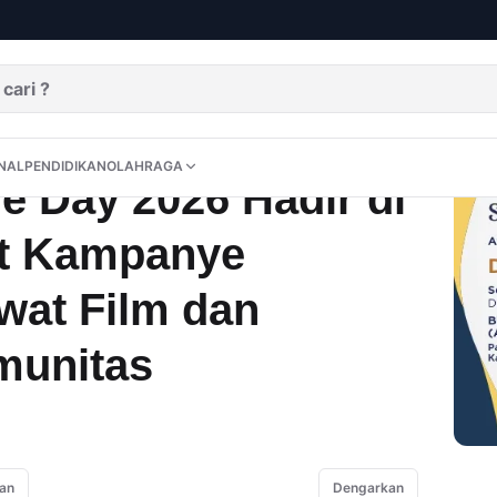
ACFFEST Movie Day 2026 Hadir di Sumut, Perkuat Kampanye Antikorupsi Lewat Film dan Kolaborasi Komunitas
DITORIAL
OPINI
NUSANTARA
INTERNASIONAL
PENDIDIKAN
OLAHRAGA
NAL
PENDIDIKAN
OLAHRAGA
 Day 2026 Hadir di
at Kampanye
wat Film dan
munitas
an
Dengarkan