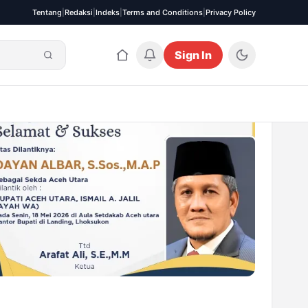
Tentang
|
Redaksi
|
Indeks
|
Terms and Conditions
|
Privacy Policy
Sign In