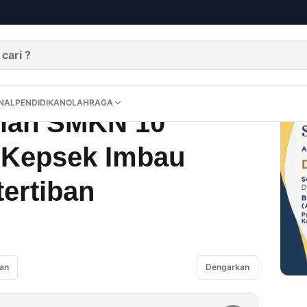
 Tuntas, Kepsek Imbau Siswa Jaga Ketertiban
DITORIAL
OPINI
NUSANTARA
INTERNASIONAL
PENDIDIKAN
OLAHRAGA
NAL
PENDIDIKAN
OLAHRAGA
lah SMKN 10
 Kepsek Imbau
ertiban
an
Dengarkan