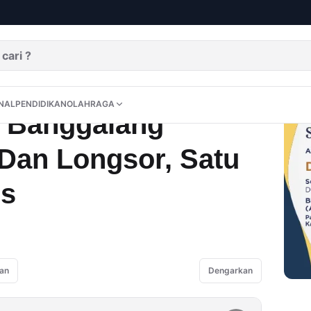
 Banjir Dan Longsor, Satu Jembatan Putus
DITORIAL
OPINI
NUSANTARA
INTERNASIONAL
PENDIDIKAN
OLAHRAGA
NAL
PENDIDIKAN
OLAHRAGA
 Banggalang
 Dan Longsor, Satu
us
an
Dengarkan