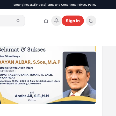
Tentang
|
Redaksi
|
Indeks
|
Terms and Conditions
|
Privacy Policy
Sign In