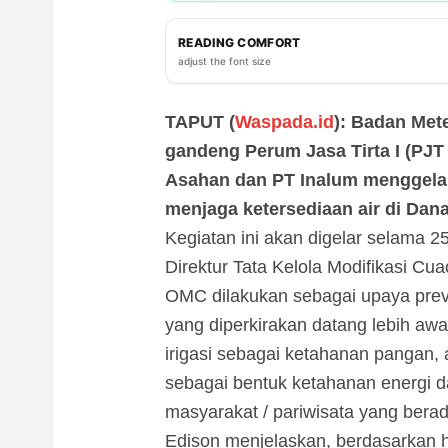
READING COMFORT
adjust the font size
TAPUT (
Waspada.id
): Badan Met
gandeng Perum Jasa Tirta I (PJT
Asahan dan PT Inalum menggelar
menjaga ketersediaan air di Dan
Kegiatan ini akan digelar selama 25
Direktur Tata Kelola Modifikasi C
OMC dilakukan sebagai upaya prev
yang diperkirakan datang lebih aw
irigasi sebagai ketahanan pangan, a
sebagai bentuk ketahanan energi d
masyarakat / pariwisata yang bera
Edison menjelaskan, berdasarkan h