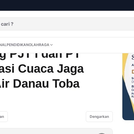
m Modifikasi Cuaca Jaga Ketersediaan Air Danau Toba
DITORIAL
OPINI
NUSANTARA
INTERNASIONAL
PENDIDIKAN
OLAHRAGA
NAL
PENDIDIKAN
OLAHRAGA
 PJT I dan PT
asi Cuaca Jaga
Air Danau Toba
an
Dengarkan