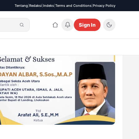
Tentang
|
Redaksi
|
Indeks
|
Terms and Conditions
|
Privacy Policy
Sign In