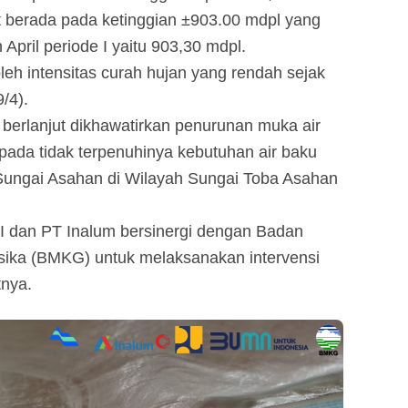
at berada pada ketinggian ±903.00 mdpl yang
 April periode I yaitu 903,30 mdpl.
oleh intensitas curah hujan yang rendah sejak
/4).
rus berlanjut dikhawatirkan penurunan muka air
ada tidak terpenuhinya kebutuhan air baku
ungai Asahan di Wilayah Sungai Toba Asahan
 I dan PT Inalum bersinergi dengan Badan
fisika (BMKG) untuk melaksanakan intervensi
tnya.