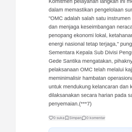
Komitmen pelayanan langkah ini m
dalam memastikan pengelolaan sum
"OMC adalah salah satu instrumen s
dan menjaga keseimbangan neraca 
penopang ekonomi lokal, ketahana
energi nasional tetap terjaga," pun
Sementara Kepala Sub Divisi Pen
Gede Santika mengatakan, pihakny
pelaksanaan OMC telah melalui kaj
meminimalisir hambatan operasiona
untuk mendukung kelancaran dan ke
dilaksanakan secara harian pada s
penyemaian.(***7)
0
suka
Simpan
0
komentar