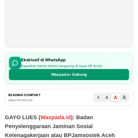
Eksklusif di WhatsApp
Dapatkan berita terkini langsung di layar HP Anda
Waspada+ Gabung
READING COMFORT
A
A
A
A
adjust the font size
GAYO LUES (
Waspada.id
): Badan
Penyelenggaraan Jaminan Sosial
Ketenagakerjaan atau BPJamsostek Aceh