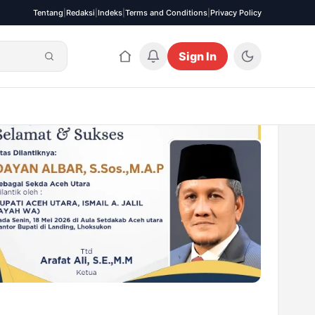
Tentang
|
Redaksi
|
Indeks
|
Terms and Conditions
|
Privacy Policy
Sign In