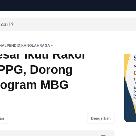
nkronisasi SPPG, Dorong Pengawalan Program MBG
DITORIAL
OPINI
NUSANTARA
INTERNASIONAL
PENDIDIKAN
OLAHRAGA
NAL
PENDIDIKAN
OLAHRAGA
sar Ikuti Rakor
SPPG, Dorong
rogram MBG
an
Dengarkan