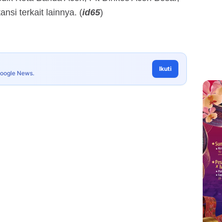
nsi terkait lainnya. (
id65
)
Ikuti
Google News.