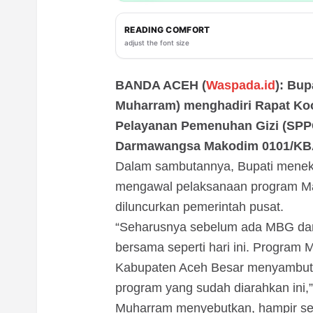
READING COMFORT
adjust the font size
BANDA ACEH (
Waspada.id
): Bup
Muharram) menghadiri Rapat Koo
Pelayanan Pemenuhan Gizi (SPPG
Darmawangsa Makodim 0101/KBA,
Dalam sambutannya, Bupati menek
mengawal pelaksanaan program Mak
diluncurkan pemerintah pusat.
“Seharusnya sebelum ada MBG dan 
bersama seperti hari ini. Program 
Kabupaten Aceh Besar menyambutn
program yang sudah diarahkan ini,”
Muharram menyebutkan, hampir sel