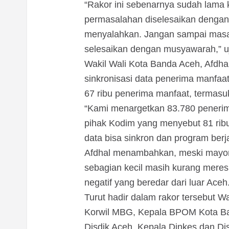
“Rakor ini sebenarnya sudah lama k
permasalahan diselesaikan dengan 
menyalahkan. Jangan sampai masalah
selesaikan dengan musyawarah,” u
Wakil Wali Kota Banda Aceh, Afdha
sinkronisasi data penerima manfaa
67 ribu penerima manfaat, termasuk
“Kami menargetkan 83.780 peneri
pihak Kodim yang menyebut 81 ribu
data bisa sinkron dan program berj
Afdhal menambahkan, meski mayori
sebagian kecil masih kurang meres
negatif yang beredar dari luar Aceh
Turut hadir dalam rakor tersebut W
Korwil MBG, Kepala BPOM Kota Ba
Disdik Aceh, Kepala Dinkes dan Di