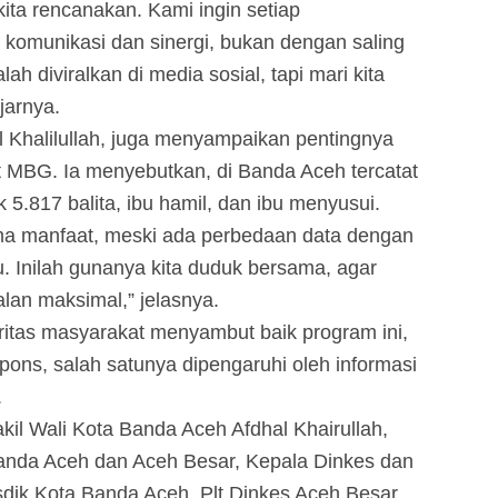
ita rencanakan. Kami ingin setiap
komunikasi dan sinergi, bukan dengan saling
 diviralkan di media sosial, tapi mari kita
jarnya.
l Khalilullah, juga menyampaikan pentingnya
t MBG. Ia menyebutkan, di Banda Aceh tercatat
 5.817 balita, ibu hamil, dan ibu menyusui.
ma manfaat, meski ada perbedaan data dengan
. Inilah gunanya kita duduk bersama, agar
alan maksimal,” jelasnya.
tas masyarakat menyambut baik program ini,
pons, salah satunya dipengaruhi oleh informasi
.
akil Wali Kota Banda Aceh Afdhal Khairullah,
nda Aceh dan Aceh Besar, Kepala Dinkes dan
sdik Kota Banda Aceh, Plt Dinkes Aceh Besar,