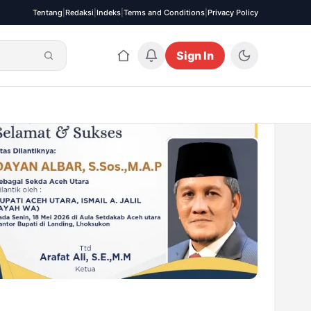
Tentang
|
Redaksi
|
Indeks
|
Terms and Conditions
|
Privacy Policy
Sign In