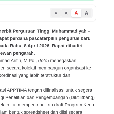
A
A
A
A
Penerbit Perguruan Tinggi Muhammadiyah –
pat perdana pascaterpilih pengurus baru
da Rabu, 8 April 2026. Rapat dihadiri
dewan pengarah.
d Arifin, M.Pd., (
foto
) menegaskan
n secara kolektif membangun organisasi ke
oordinasi yang lebih terstruktur dan
asi APPTIMA tengah difinalisasi untuk segera
ggi Penelitian dan Pengembangan (Diktilitbang)
ain itu, memperkenalkan draft Program Kerja
lam bentuk spreadsheet dan diisi secara