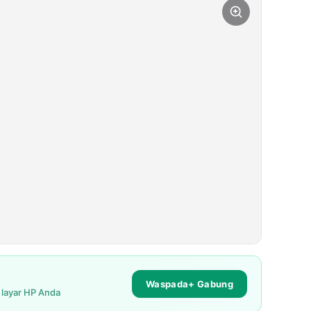
Waspada+ Gabung
i layar HP Anda