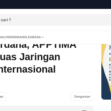
mitmen Perluas Jaringan Nasional Dan Internasional
DITORIAL
OPINI
NUSANTARA
INTERNASIONAL
PENDIDIKAN
OLAHRAGA
NAL
PENDIDIKAN
OLAHRAGA
erdana, APPTIMA
uas Jaringan
nternasional
an
Dengarkan