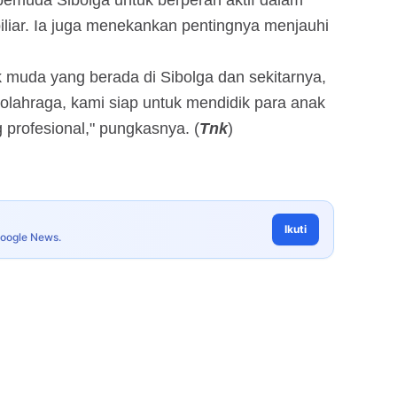
pemuda Sibolga untuk berperan aktif dalam
iliar. Ia juga menekankan pentingnya menjauhi
muda yang berada di Sibolga dan sekitarnya,
erolahraga, kami siap untuk mendidik para anak
g profesional," pungkasnya. (
Tnk
)
Ikuti
Google News.