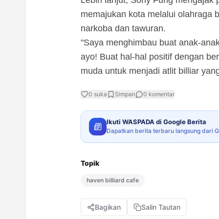
Lebih lanjut, Sony Fung mengajak 
memajukan kota melalui olahraga b
narkoba dan tawuran.
"Saya menghimbau buat anak-anak 
ayo! Buat hal-hal positif dengan b
muda untuk menjadi atlit billiar yan
0
suka
Simpan
0
komentar
Ikuti WASPADA di Google Berita
Dapatkan berita terbaru langsung dari 
Topik
haven billiard cafe
Bagikan
Salin Tautan