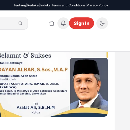
Tentang
|
Redaksi
|
Indeks
|
Terms and Conditions
|
Privacy Policy
Sign In