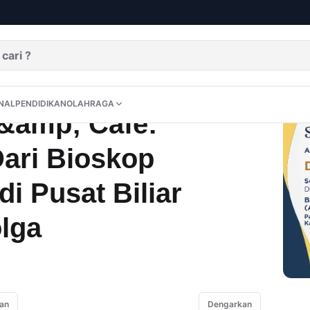
Haven Billiard &amp; Cafe: Transformasi Dari Bioskop Pertama Menjadi Pusat Biliar Terbaik Di Sibolga
DITORIAL
OPINI
NUSANTARA
INTERNASIONAL
PENDIDIKAN
OLAHRAGA
NAL
PENDIDIKAN
OLAHRAGA
 &amp; Cafe:
Dari Bioskop
i Pusat Biliar
olga
an
Dengarkan