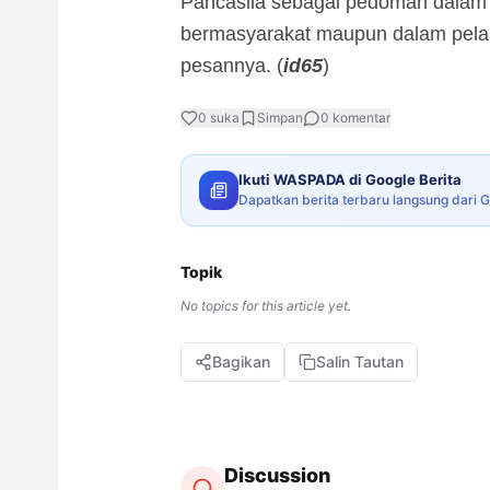
Pancasila sebagai pedoman dalam 
bermasyarakat maupun dalam pelak
pesannya. (
id65
)
0
suka
Simpan
0
komentar
Ikuti WASPADA di Google Berita
Dapatkan berita terbaru langsung dari 
Topik
No topics for this article yet.
Bagikan
Salin Tautan
Discussion