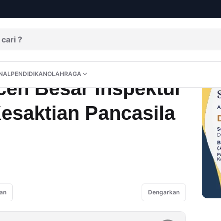
Upacara Hari Kesaktian Pancasila 2025
DITORIAL
OPINI
NUSANTARA
INTERNASIONAL
PENDIDIKAN
OLAHRAGA
NAL
PENDIDIKAN
OLAHRAGA
eh Besar Inspektur
esaktian Pancasila
an
Dengarkan