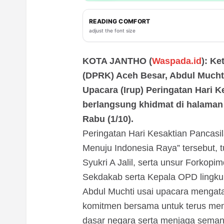
READING COMFORT
adjust the font size
KOTA JANTHO (
Waspada.id
): K
(DPRK) Aceh Besar, Abdul Muchti
Upacara (Irup) Peringatan Hari 
berlangsung khidmat di halaman 
Rabu (1/10).
Peringatan Hari Kesaktian Pancasi
Menuju Indonesia Raya” tersebut, t
Syukri A Jalil, serta unsur Forkopim
Sekdakab serta Kepala OPD lingk
Abdul Muchti usai upacara menga
komitmen bersama untuk terus meng
dasar negara serta menjaga seman