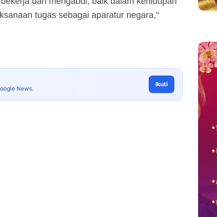
bekerja dan mengabdi, baik dalam kehidupan
sanaan tugas sebagai aparatur negara,"
Ikuti
Google News.