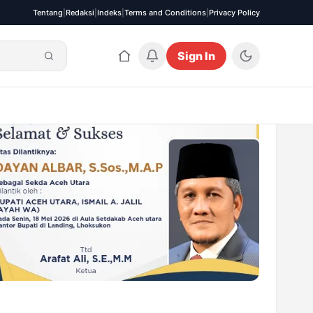
Tentang
|
Redaksi
|
Indeks
|
Terms and Conditions
|
Privacy Policy
Sign In