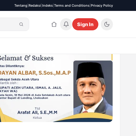
Tentang
|
Redaksi
|
Indeks
|
Terms and Conditions
|
Privacy Policy
Sign In