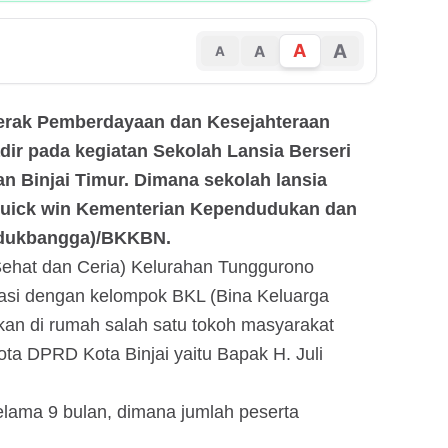
A
A
A
A
erak Pemberdayaan dan Kesejahteraan
dir pada kegiatan Sekolah Lansia Berseri
 Binjai Timur. Dimana sekolah lansia
quick win Kementerian Kependudukan dan
dukbangga)/BKKBN.
Sehat dan Ceria) Kelurahan Tunggurono
rasi dengan kelompok BKL (Bina Keluarga
nakan di rumah salah satu tokoh masyarakat
a DPRD Kota Binjai yaitu Bapak H. Juli
selama 9 bulan, dimana jumlah peserta