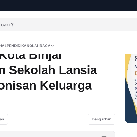
si Peran Sekolah Lansia dalam Keharmonisan Keluarga
DITORIAL
OPINI
NUSANTARA
INTERNASIONAL
PENDIDIKAN
OLAHRAGA
NAL
PENDIDIKAN
OLAHRAGA
ota Binjai
n Sekolah Lansia
nisan Keluarga
an
Dengarkan