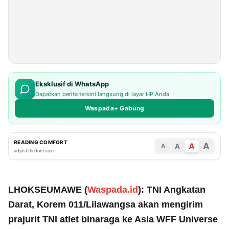
Eksklusif di WhatsApp
Dapatkan berita terkini langsung di layar HP Anda
Waspada+ Gabung
READING COMFORT
A
A
A
A
adjust the font size
LHOKSEUMAWE (
Waspada.id
): TNI Angkatan
Darat, Korem 011/Lilawangsa akan mengirim
prajurit TNI atlet binaraga ke Asia WFF Universe