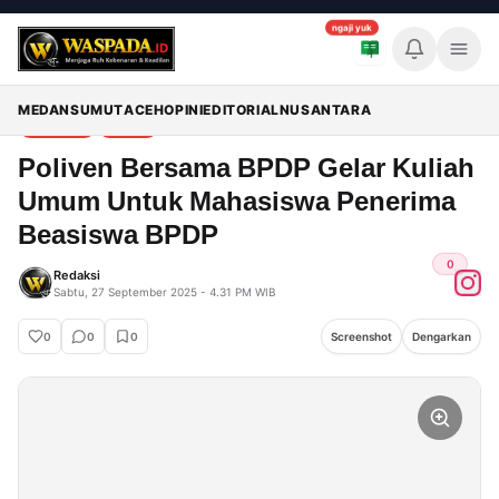
ngaji yuk
Memuat breaking news...
Breaking News
Waspada
>
artikel
>
aceh
>
Poliven Bersama BPDP Gelar Kuliah Umum Untuk Mahasiswa Penerima Beasiswa BPDP
MEDAN
SUMUT
ACEH
OPINI
EDITORIAL
NUSANTARA
ARTIKEL
A
R
T
I
K
E
L
ACEH
A
C
E
H
P
o
l
i
v
e
n
B
e
r
s
a
m
a
B
P
D
P
G
e
l
a
r
K
u
l
i
a
h
Poliven 
U
m
u
m
U
n
t
u
k
M
a
h
a
s
i
s
w
a
P
e
n
e
r
i
m
a
Bersama BPDP 
B
e
a
s
i
s
w
a
B
P
D
P
Gelar Kuliah 
Umum Untuk 
0
Redaksi
Sabtu, 27 September 2025 - 4.31 PM WIB
Mahasiswa 
Penerima 
0
0
0
Screenshot
Dengarkan
Beasiswa 
BPDP