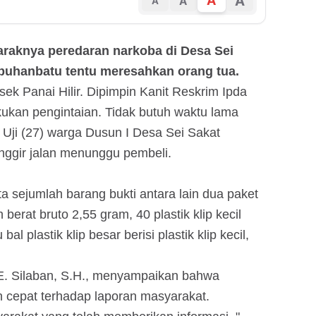
A
A
A
A
araknya peredaran narkoba di Desa Sei
abuhanbatu tentu meresahkan orang tua.
lsek Panai Hilir. Dipimpin Kanit Reskrim Ipda
kukan pengintaian. Tidak butuh waktu lama
 Uji (27) warga Dusun I Desa Sei Sakat
inggir jalan menunggu pembeli.
 sejumlah barang bukti antara lain dua paket
berat bruto 2,55 gram, 40 plastik klip kecil
al plastik klip besar berisi plastik klip kecil,
 E. Silaban, S.H., menyampaikan bahwa
 cepat terhadap laporan masyarakat.