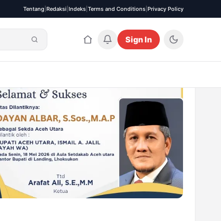
Tentang
|
Redaksi
|
Indeks
|
Terms and Conditions
|
Privacy Policy
Sign In