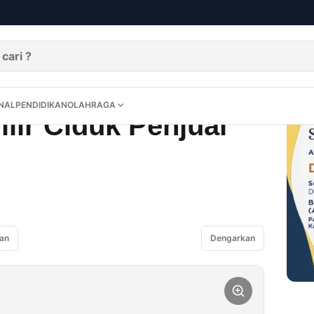
Sabu
DITORIAL
OPINI
NUSANTARA
INTERNASIONAL
PENDIDIKAN
OLAHRAGA
NAL
PENDIDIKAN
OLAHRAGA
ilir Ciduk Penjual
an
Dengarkan