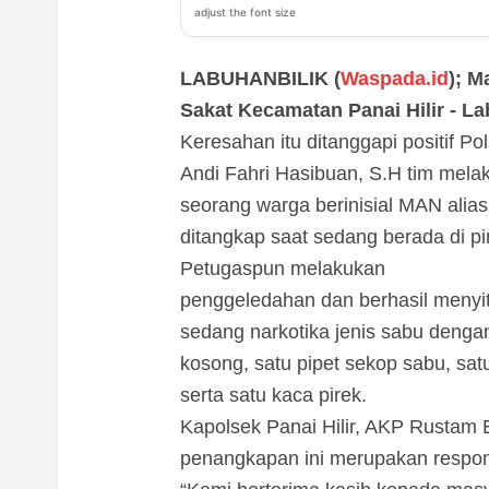
adjust the font size
LABUHANBILIK (
Waspada.id
); M
Sakat Kecamatan Panai Hilir - L
Keresahan itu ditanggapi positif Po
Andi Fahri Hasibuan, S.H tim mela
seorang warga berinisial MAN alias
ditangkap saat sedang berada di p
Petugaspun melakukan
penggeledahan dan berhasil menyita
sedang narkotika jenis sabu dengan 
kosong, satu pipet sekop sabu, satu b
serta satu kaca pirek.
Kapolsek Panai Hilir, AKP Rustam
penangkapan ini merupakan respon