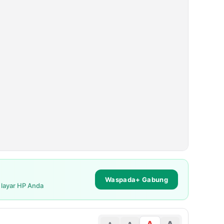
Waspada+ Gabung
i layar HP Anda