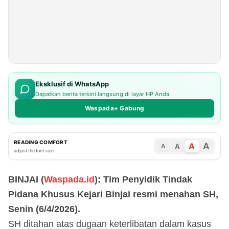
Eksklusif di WhatsApp
Dapatkan berita terkini langsung di layar HP Anda
Waspada+ Gabung
READING COMFORT
A
A
A
A
adjust the font size
BINJAI (
Waspada.id
): Tim Penyidik Tindak
Pidana Khusus Kejari Binjai resmi menahan SH,
Senin (6/4/2026).
SH ditahan atas dugaan keterlibatan dalam kasus