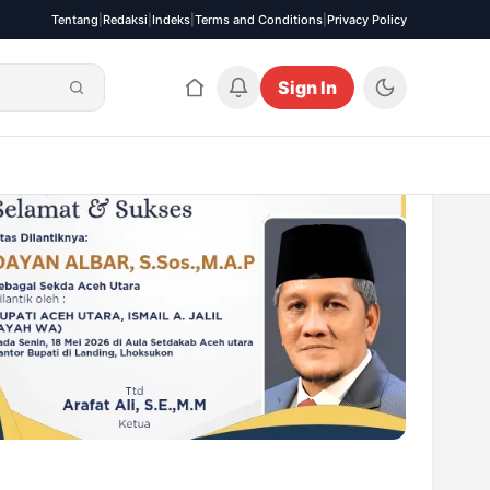
Tentang
|
Redaksi
|
Indeks
|
Terms and Conditions
|
Privacy Policy
Sign In