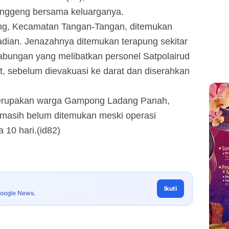
anggeng bersama keluarganya.
g, Kecamatan Tangan-Tangan, ditemukan
jadian. Jenazahnya ditemukan terapung sekitar
m gabungan yang melibatkan personel Satpolairud
, sebelum dievakuasi ke darat dan diserahkan
 merupakan warga Gampong Ladang Panah,
masih belum ditemukan meski operasi
 10 hari.(id82)
Ikuti
Google News.