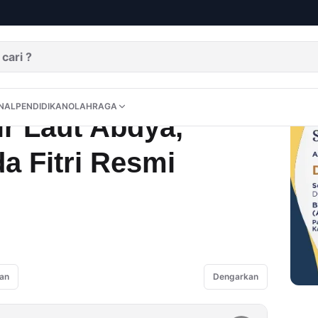
rian Maida Fitri Resmi Dihentikan
DITORIAL
OPINI
NUSANTARA
INTERNASIONAL
PENDIDIKAN
OLAHRAGA
NAL
PENDIDIKAN
OLAHRAGA
ir Laut Abdya,
a Fitri Resmi
an
Dengarkan