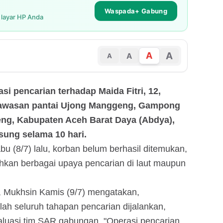
Waspada+ Gabung
i layar HP Anda
A
A
A
A
asi pencarian terhadap Maida Fitri, 12,
 kawasan pantai Ujong Manggeng, Gampong
g, Kabupaten Aceh Barat Daya (Abdya),
sung selama 10 hari.
u (8/7) lalu, korban belum berhasil ditemukan,
hkan berbagai upaya pencarian di laut maupun
 Mukhsin Kamis (9/7) mengatakan,
lah seluruh tahapan pencarian dijalankan,
aluasi tim SAR gabungan. "Operasi pencarian