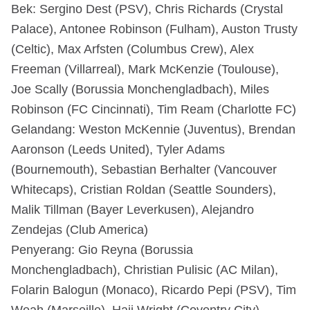
Bek: Sergino Dest (PSV), Chris Richards (Crystal
Palace), Antonee Robinson (Fulham), Auston Trusty
(Celtic), Max Arfsten (Columbus Crew), Alex
Freeman (Villarreal), Mark McKenzie (Toulouse),
Joe Scally (Borussia Monchengladbach), Miles
Robinson (FC Cincinnati), Tim Ream (Charlotte FC)
Gelandang: Weston McKennie (Juventus), Brendan
Aaronson (Leeds United), Tyler Adams
(Bournemouth), Sebastian Berhalter (Vancouver
Whitecaps), Cristian Roldan (Seattle Sounders),
Malik Tillman (Bayer Leverkusen), Alejandro
Zendejas (Club America)
Penyerang: Gio Reyna (Borussia
Monchengladbach), Christian Pulisic (AC Milan),
Folarin Balogun (Monaco), Ricardo Pepi (PSV), Tim
Weah (Marseille), Haji Wright (Coventry City).