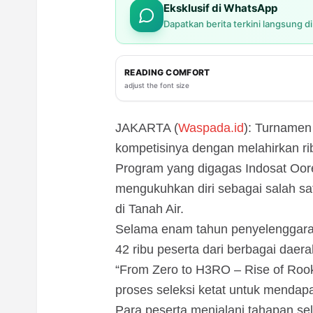
Eksklusif di WhatsApp
Dapatkan berita terkini langsung d
READING COMFORT
adjust the font size
JAKARTA (
Waspada.id
): Turnamen
kompetisinya dengan melahirkan ribu
Program yang digagas Indosat Oore
mengukuhkan diri sebagai salah s
di Tanah Air.
Selama enam tahun penyelenggaraa
42 ribu peserta dari berbagai daera
“From Zero to H3RO – Rise of Rook
proses seleksi ketat untuk mendap
Para peserta menjalani tahapan sel