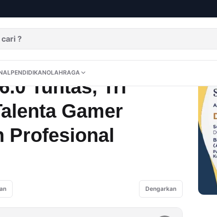
Cetak Ribuan Talenta Gamer Menuju Kancah Profesional
DITORIAL
OPINI
NUSANTARA
INTERNASIONAL
PENDIDIKAN
OLAHRAGA
NAL
PENDIDIKAN
OLAHRAGA
.0 Tuntas, Tri
Talenta Gamer
 Profesional
an
Dengarkan