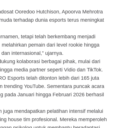
 Indosat Ooredoo Hutchison, Apoorva Mehrotra
muda terhadap dunia esports terus meningkat
rnamen, tetapi telah berkembang menjadi
elahirkan pemain dari level rookie hingga
dan internasional,” ujarnya.
kung kolaborasi berbagai pihak, mulai dari
ngga media partner seperti Vidio dan TikTok.
 Esports telah ditonton lebih dari 165 juta
ran trending YouTube. Sementara puncak acara
 pada Januari hingga Februari 2026 berhasil
ih juga mendapatkan pelatihan intensif melalui
ng house tim profesional. Mereka memperoleh
ngan psikolog untuk membantu beradaptasi