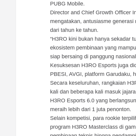
PUBG Mobile.
Director and Chief Growth Officer
mengatakan, antusiasme generasi 
dari tahun ke tahun.
“H3RO kini bukan hanya sekadar tu
ekosistem pembinaan yang mampu m
siap bersaing di panggung nasional 
Kesuksesan H3RO Esports juga didu
PBESI, AVGI, platform Garudaku, hi
Secara keseluruhan, rangkaian H3RO
kali dan beberapa kali masuk jaja
H3RO Esports 6.0 yang berlangsung
meraih lebih dari 1 juta penonton.
Selain kompetisi, para rookie terpil
program H3RO Masterclass di gami
pembinaan teknis hingga pendampi