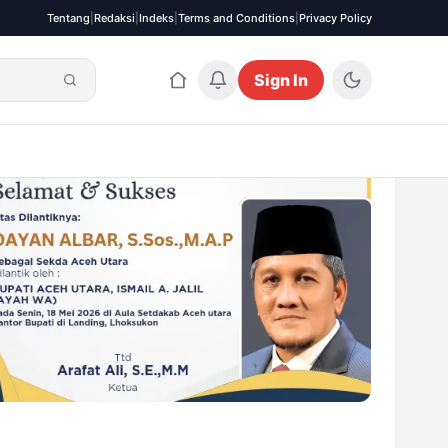
Tentang
|
Redaksi
|
Indeks
|
Terms and Conditions
|
Privacy Policy
Sign In