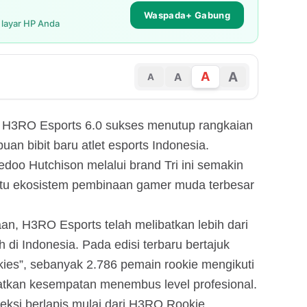
Waspada+ Gabung
i layar HP Anda
A
A
A
A
 H3RO Esports 6.0 sukses menutup rangkaian
an bibit baru atlet esports Indonesia.
doo Hutchison melalui brand Tri ini semakin
atu ekosistem pembinaan gamer muda terbesar
n, H3RO Esports telah melibatkan lebih dari
h di Indonesia. Pada edisi terbaru bertajuk
ies”, sebanyak 2.786 pemain rookie mengikuti
atkan kesempatan menembus level profesional.
eksi berlapis mulai dari H3RO Rookie