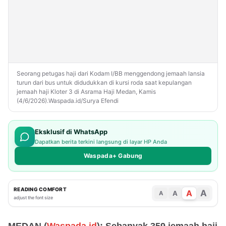
Seorang petugas haji dari Kodam I/BB menggendong jemaah lansia
turun dari bus untuk didudukkan di kursi roda saat kepulangan
jemaah haji Kloter 3 di Asrama Haji Medan, Kamis
(4/6/2026).Waspada.id/Surya Efendi
Eksklusif di WhatsApp
Dapatkan berita terkini langsung di layar HP Anda
Waspada+ Gabung
READING COMFORT
A
A
A
A
adjust the font size
MEDAN (
Waspada.id
): Sebanyak 359 jemaah haji