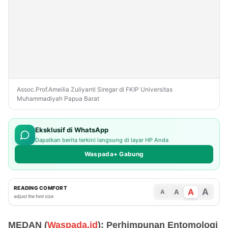
Assoc.Prof.Ameilia Zuliyanti Siregar di FKIP Universitas
Muhammadiyah Papua Barat
Eksklusif di WhatsApp
Dapatkan berita terkini langsung di layar HP Anda
Waspada+ Gabung
READING COMFORT
A
A
A
A
adjust the font size
MEDAN (
Waspada.id
): Perhimpunan Entomologi