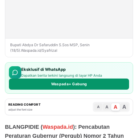
Bupati Abdya Dr Safaruddin S.Sos MSP, Senin
(18/5).Waspada.id/Syafrizal
Eksklusif di WhatsApp
Dapatkan berita terkini langsung di layar HP Anda
Waspada+ Gabung
READING COMFORT
A
A
A
A
adjust the font size
BLANGPIDIE (
Waspada.id
): Pencabutan
Peraturan Gubernur (Pergub) Nomor 2 Tahun