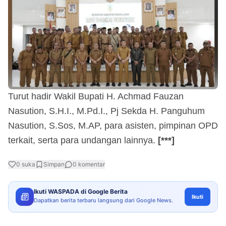
Turut hadir Wakil Bupati H. Achmad Fauzan
Nasution, S.H.I., M.Pd.I., Pj Sekda H. Panguhum
Nasution, S.Sos, M.AP, para asisten, pimpinan OPD
terkait, serta para undangan lainnya.
[***]
0
suka
Simpan
0
komentar
Ikuti WASPADA di Google Berita
Ikuti
Dapatkan berita terbaru langsung dari Google News.