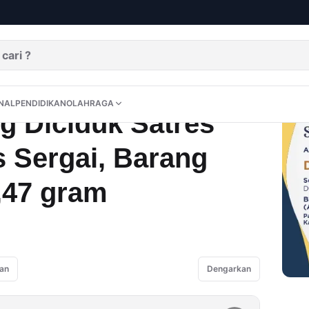
koba Polres Sergai, Barang Bukti Ganja 28,47 gram
DITORIAL
OPINI
NUSANTARA
INTERNASIONAL
PENDIDIKAN
OLAHRAGA
NAL
PENDIDIKAN
OLAHRAGA
 Diciduk Satres
 Sergai, Barang
,47 gram
an
Dengarkan