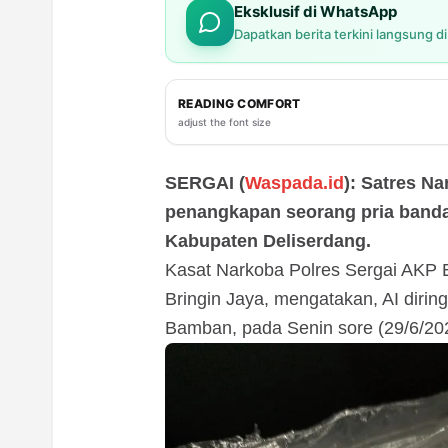
Eksklusif di WhatsApp
Dapatkan berita terkini langsung d
READING COMFORT
adjust the font size
SERGAI (
Waspada.id
): Satres N
penangkapan seorang pria bandar
Kabupaten Deliserdang.
Kasat Narkoba Polres Sergai AKP 
Bringin Jaya, mengatakan, AI dirin
Bamban, pada Senin sore (29/6/20