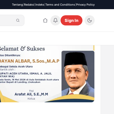
Tentang
|
Redaksi
|
Indeks
|
Terms and Conditions
|
Privacy Policy
Sign In