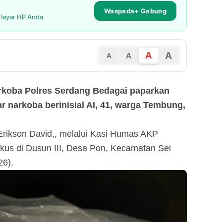
Waspada+ Gabung
i layar HP Anda
A
A
A
A
arkoba Polres Serdang Bedagai paparkan
 narkoba berinisial AI, 41, warga Tembung,
Erikson David,, melalui Kasi Humas AKP
gkus di Dusun III, Desa Pon, Kecamatan Sei
26).