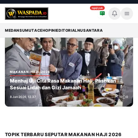
ngaji yuk
Memuat breaking news...
Breaking News
MEDAN
SUMUT
ACEH
OPINI
EDITORIAL
NUSANTARA
MAKANAN-HAJI-2026
Menhaj Uji Cita Rasa Makanan Haji, Pastikan
Sesuai Lidah dan Gizi Jamaah
8 Jan 2026, 12.37
0
0
TOPIK TERBARU SEPUTAR MAKANAN HAJI 2026