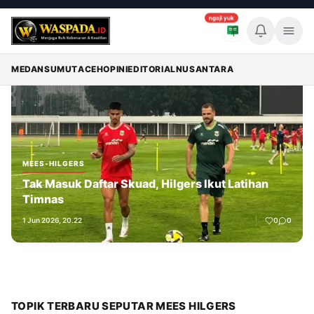
ngaji yuk
Memuat breaking news...
Breaking News
MEDAN
SUMUT
ACEH
OPINI
EDITORIAL
NUSANTARA
MEES-HILGERS
Tak Masuk Daftar Skuad, Hilgers Ikut Latihan
Timnas
1 Jun 2026, 20.22
0
0
TOPIK TERBARU SEPUTAR MEES HILGERS