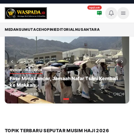
ngaji yuk
Memuat breaking news...
Breaking News
MEDAN
SUMUT
ACEH
OPINI
EDITORIAL
NUSANTARA
MUSIM-HAJI-2026
Fase Mina Lancar, Jamaah Nafar Tsani Kembali
ke Makkah
30 Mei 2026, 18.55
0
0
TOPIK TERBARU SEPUTAR MUSIM HAJI 2026