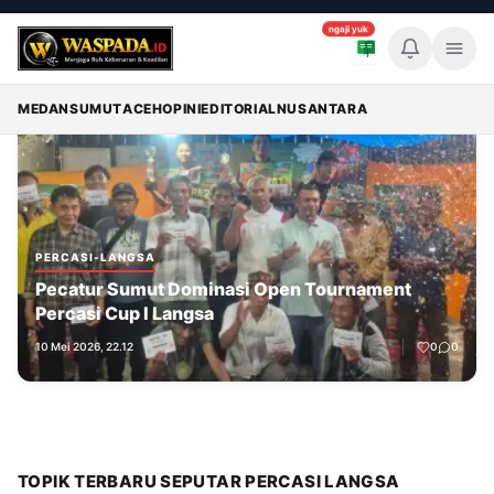
ngaji yuk
Memuat breaking news...
Breaking News
MEDAN
SUMUT
ACEH
OPINI
EDITORIAL
NUSANTARA
PERCASI-LANGSA
Pecatur Sumut Dominasi Open Tournament
Percasi Cup I Langsa
10 Mei 2026, 22.12
0
0
TOPIK TERBARU SEPUTAR PERCASI LANGSA