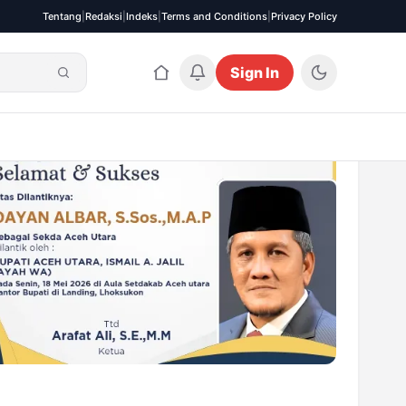
Tentang
|
Redaksi
|
Indeks
|
Terms and Conditions
|
Privacy Policy
Sign In