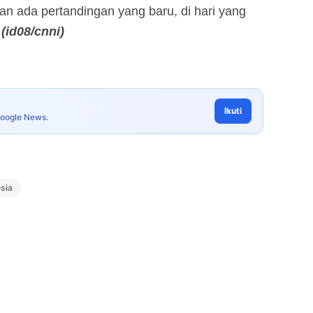
kan ada pertandingan yang baru, di hari yang
.
(id08/cnni)
Ikuti
Google News.
sia