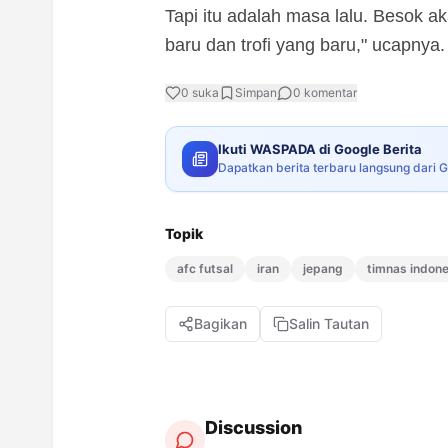
Tapi itu adalah masa lalu. Besok a
baru dan trofi yang baru," ucapnya
0
suka
Simpan
0
komentar
Ikuti WASPADA di Google Berita
Dapatkan berita terbaru langsung dari 
Topik
afc futsal
iran
jepang
timnas indone
Bagikan
Salin Tautan
Discussion