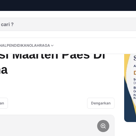
Di Latihan Perdana
DITORIAL
OPINI
NUSANTARA
INTERNASIONAL
PENDIDIKAN
OLAHRAGA
NAL
PENDIDIKAN
OLAHRAGA
si Maarten Paes Di
na
an
Dengarkan