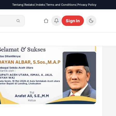
Tentang
|
Redaksi
|
Indeks
|
Terms and Conditions
|
Privacy Policy
Sign In