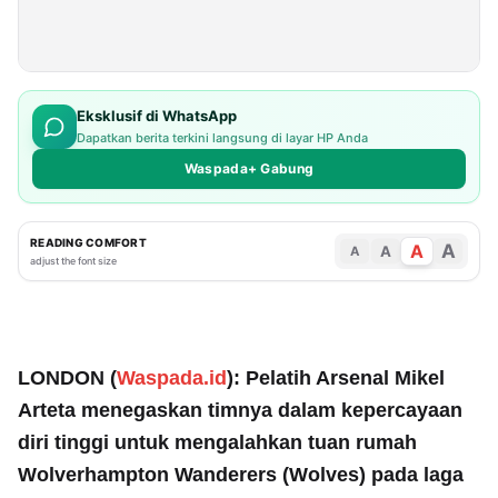
Eksklusif di WhatsApp
Dapatkan berita terkini langsung di layar HP Anda
Waspada+ Gabung
READING COMFORT
A
A
A
A
adjust the font size
LONDON (
Waspada.id
): Pelatih Arsenal Mikel
Arteta menegaskan timnya dalam kepercayaan
diri tinggi untuk mengalahkan tuan rumah
Wolverhampton Wanderers (Wolves) pada laga