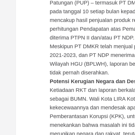
Patungan (PUP) – termasuk PT DM
pada tanggal 10 setiap bulan kep
mencakup hasil penjualan produk r
perhitungan Pendapatan atas Pem
diterima PTPN II dan/atau PT NDP.
Meskipun PT DMKR telah menjual pr
2021-2023, dan PT NDP menerima
Wilayah HGU (BPLWH), laporan ber
tidak pernah diserahkan.
Potensi Kerugian Negara dan D
Ketiadaan RKT dan laporan berkala
sebagai BUMN. Wali Kota LIRA Kot
kekecewaannya dan mendesak apa
Pemberantasan Korupsi (KPK), untu
menekankan bahwa masalah ini tida
merugikan negara dan rakyat, ter