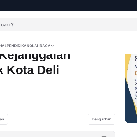
k Proyek Kota Deli Megapolitan
DITORIAL
OPINI
NUSANTARA
INTERNASIONAL
PENDIDIKAN
OLAHRAGA
NAL
PENDIDIKAN
OLAHRAGA
Kejanggalan
 Kota Deli
an
Dengarkan