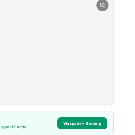
Waspada+ Gabung
i layar HP Anda