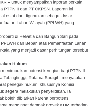
KR – untuk menyampaikan laporan berkala
ada PTPN II dan PT CKPSN. Laporan ini
eal estat dan digunakan sebagai dasar
anfaatan Lahan Wilayah (PPLWH) yang
operti di Helvetia dan Bangun Sari pada
 PPLWH dan Beban atas Pemanfaatan Lahan
kala yang menjadi dasar perhitungan tersebut
esakan Hukum
 menimbulkan potensi kerugian bagi PTPN II
a Tebingtinggi, Ratama Saragih, menyatakan
rat penegak hukum, khususnya Komisi
k segera melakukan penyelidikan. Ia
k boleh dibiarkan karena berpotensi
utama mengingat dampak proyek KDM terhadap