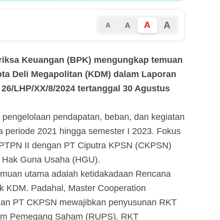
A
A
A
A
riksa Keuangan (BPK) mengungkap temuan
ota Deli Megapolitan (KDM) dalam Laporan
26/LHP/XX/8/2024 tertanggal 30 Agustus
 pengelolaan pendapatan, beban, dan kegiatan
ra periode 2021 hingga semester I 2023. Fokus
 PTPN II dengan PT Ciputra KPSN (CKPSN)
 Hak Guna Usaha (HGU).
temuan utama adalah ketidakadaan Rencana
ek KDM. Padahal, Master Cooperation
 dan PT CKPSN mewajibkan penyusunan RKT
Umum Pemegang Saham (RUPS). RKT