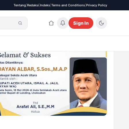
Tentang
|
Redaksi
|
Indeks
|
Terms and Conditions
|
Privacy Policy
Sign In