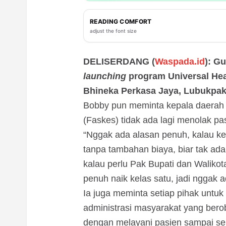
READING COMFORT
adjust the font size
DELISERDANG (
Waspada.id
): G
launching
program Universal Hea
Bhineka Perkasa Jaya, Lubukpaka
Bobby pun meminta kepala daerah 
(Faskes) tidak ada lagi menolak p
“Nggak ada alasan penuh, kalau kel
tanpa tambahan biaya, biar tak ad
kalau perlu Pak Bupati dan Walikot
penuh naik kelas satu, jadi nggak 
Ia juga meminta setiap pihak untu
administrasi masyarakat yang ber
dengan melayani pasien sampai s