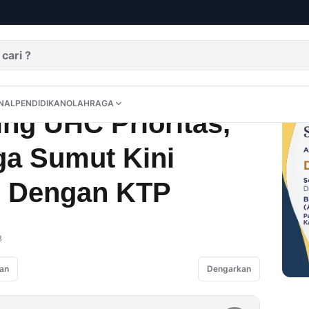
 Bung RA: Warga Sumut Kini Berobat Cukup Dengan KTP
DITORIAL
OPINI
NUSANTARA
INTERNASIONAL
PENDIDIKAN
OLAHRAGA
NAL
PENDIDIKAN
OLAHRAGA
ng UHC Prioritas,
a Sumut Kini
p Dengan KTP
B
an
Dengarkan