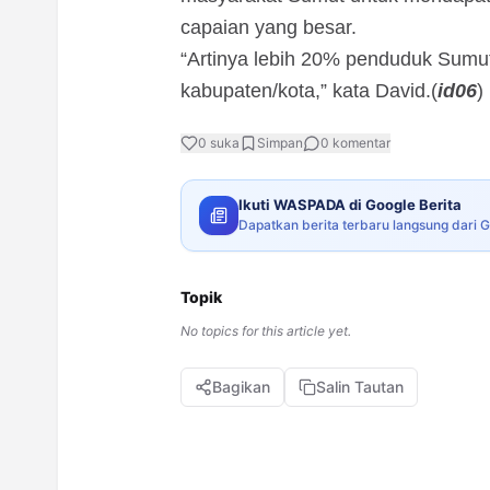
capaian yang besar.
“Artinya lebih 20% penduduk Sumut
kabupaten/kota,” kata David.(
id06
)
0
suka
Simpan
0
komentar
Ikuti WASPADA di Google Berita
Dapatkan berita terbaru langsung dari 
Topik
No topics for this article yet.
Bagikan
Salin Tautan