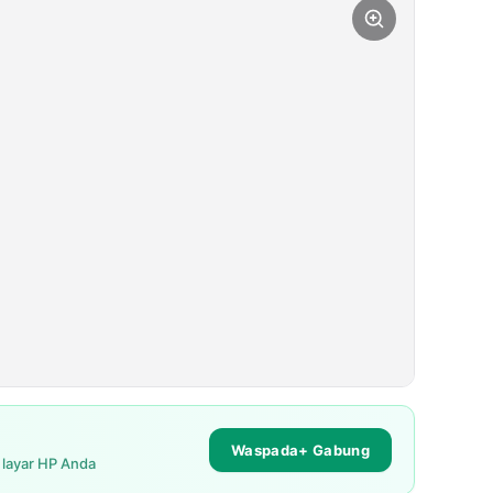
Waspada+ Gabung
i layar HP Anda