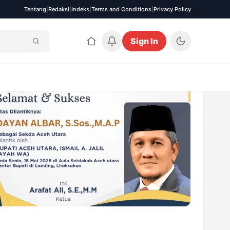
Tentang
|
Redaksi
|
Indeks
|
Terms and Conditions
|
Privacy Policy
Sign In