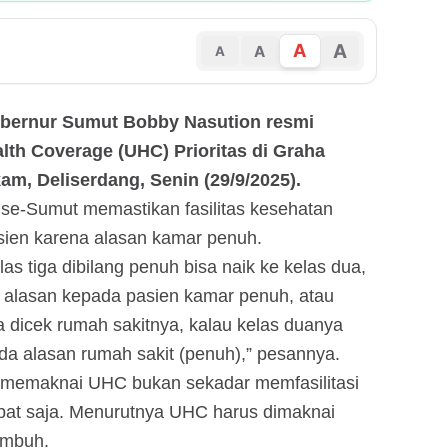
A
A
A
A
ubernur Sumut Bobby Nasution resmi
lth Coverage (UHC) Prioritas di Graha
m, Deliserdang, Senin (29/9/2025).
se-Sumut memastikan fasilitas kesehatan
asien karena alasan kamar penuh.
as tiga dibilang penuh bisa naik ke kelas dua,
a alasan kepada pasien kamar penuh, atau
a dicek rumah sakitnya, kalau kelas duanya
ada alasan rumah sakit (penuh),” pesannya.
k memaknai UHC bukan sekadar memfasilitasi
obat saja. Menurutnya UHC harus dimaknai
embuh.