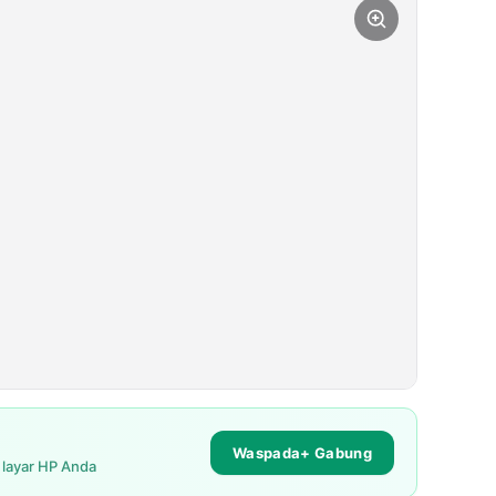
Waspada+ Gabung
i layar HP Anda