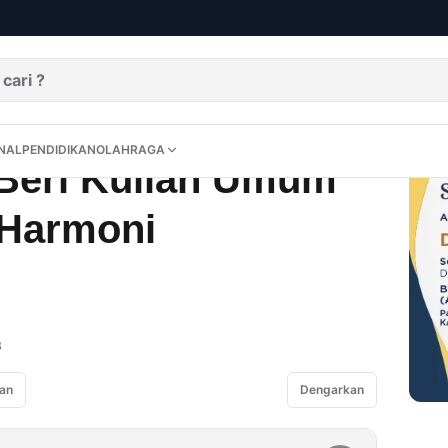
i USK Bahas Harmoni Kamtibmas
DITORIAL
OPINI
NUSANTARA
INTERNASIONAL
PENDIDIKAN
OLAHRAGA
NAL
PENDIDIKAN
OLAHRAGA
Beri Kuliah Umum
 Harmoni
B
an
Dengarkan