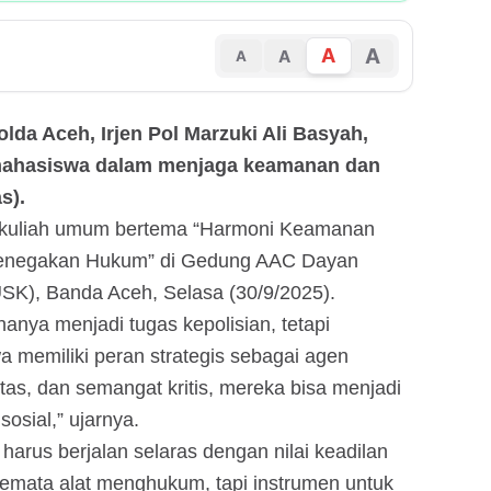
A
A
A
A
olda Aceh, Irjen Pol Marzuki Ali Basyah,
mahasiswa dalam menjaga keamanan dan
s).
i kuliah umum bertema “Harmoni Keamanan
 Penegakan Hukum” di Gedung AAC Dayan
SK), Banda Aceh, Selasa (30/9/2025).
anya menjadi tugas kepolisian, tetapi
a memiliki peran strategis sebagai agen
itas, dan semangat kritis, mereka bisa menjadi
osial,” ujarnya.
rus berjalan selaras dengan nilai keadilan
semata alat menghukum, tapi instrumen untuk