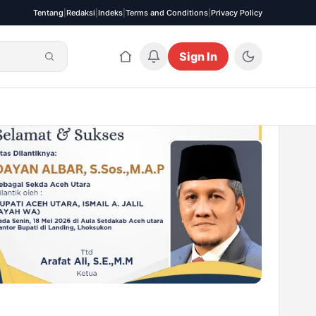
Tentang
|
Redaksi
|
Indeks
|
Terms and Conditions
|
Privacy Policy
Sign In