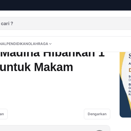
1 Hektare Tanah untuk Makam Warga
DITORIAL
OPINI
NUSANTARA
INTERNASIONAL
PENDIDIKAN
OLAHRAGA
NAL
PENDIDIKAN
OLAHRAGA
 Madina Hibahkan 1
 untuk Makam
an
Dengarkan