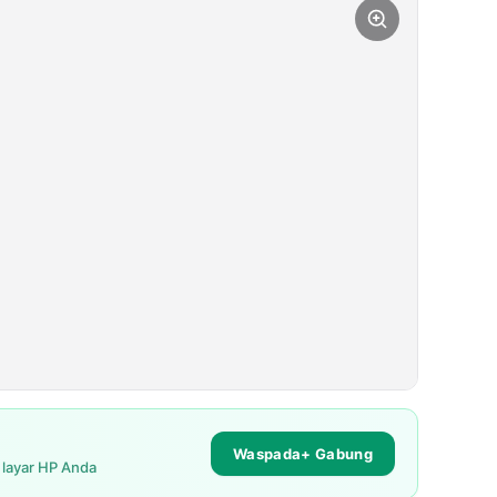
Waspada+ Gabung
i layar HP Anda