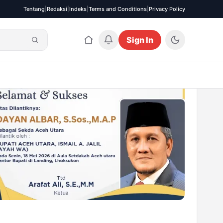
Tentang
|
Redaksi
|
Indeks
|
Terms and Conditions
|
Privacy Policy
Sign In