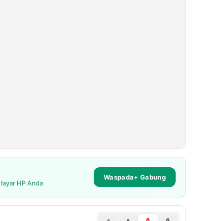
Waspada+ Gabung
i layar HP Anda