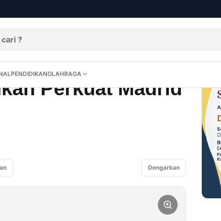
drid Lawan Benfica
DITORIAL
OPINI
NUSANTARA
INTERNASIONAL
PENDIDIKAN
OLAHRAGA
NAL
PENDIDIKAN
OLAHRAGA
kan Perkuat Madrid
an
Dengarkan