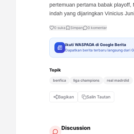
pertemuan pertama babak playoff,
indah yang dijaringkan Vinicius Juni
0
suka
Simpan
0
komentar
Ikuti WASPADA di Google Berita
Dapatkan berita terbaru langsung dari 
Topik
benfica
liga champions
real madrdid
Bagikan
Salin Tautan
Discussion