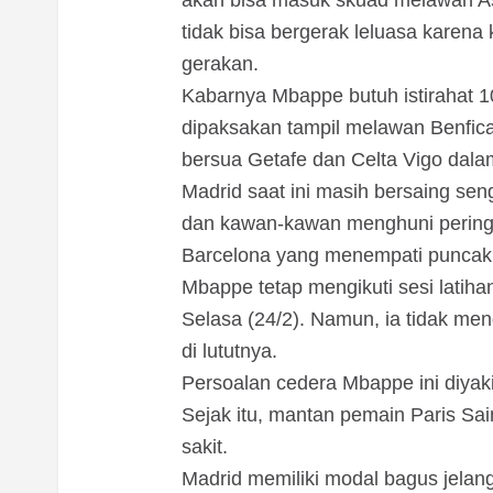
akan bisa masuk skuad melawan As
tidak bisa bergerak leluasa karen
gerakan.
Kabarnya Mbappe butuh istirahat 10
dipaksakan tampil melawan Benfica
bersua Getafe dan Celta Vigo dala
Madrid saat ini masih bersaing sen
dan kawan-kawan menghuni peringka
Barcelona yang menempati puncak
Mbappe tetap mengikuti sesi latih
Selasa (24/2). Namun, ia tidak meng
di lututnya.
Persoalan cedera Mbappe ini diyak
Sejak itu, mantan pemain Paris S
sakit.
Madrid memiliki modal bagus jelan