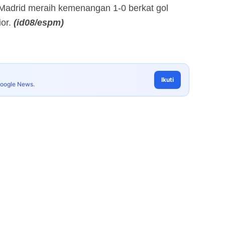
 Madrid meraih kemenangan 1-0 berkat gol
or.
(id08/espm)
Ikuti
Google News.