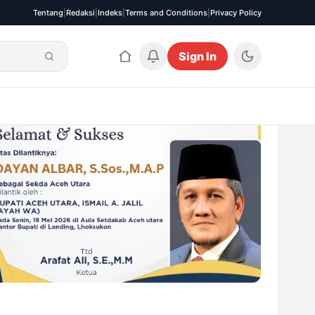
Tentang
|
Redaksi
|
Indeks
|
Terms and Conditions
|
Privacy Policy
Sign In