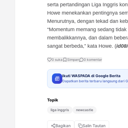
serta pertandingan Liga Inggris ko
Howe menekankan pentingnya semanga
Menurutnya, dengan tekad dan keb
“Momentum memang sedang tidak b
membalikkannya, dan dalam beberap
sangat berbeda,” kata Howe. (
id08/
0
suka
Simpan
0
komentar
Ikuti WASPADA di Google Berita
Dapatkan berita terbaru langsung dari 
Topik
liga inggris
newcastle
Bagikan
Salin Tautan