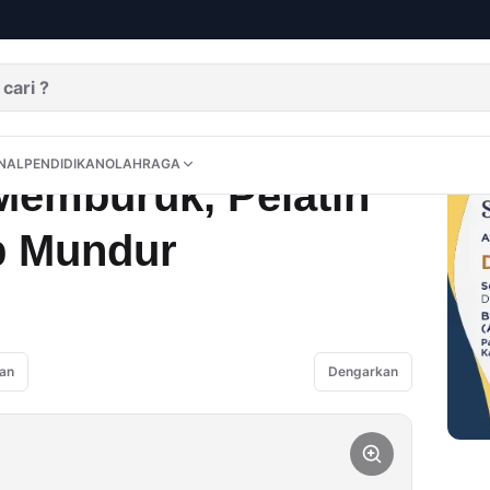
ih Newcastle Siap Mundur
DITORIAL
OPINI
NUSANTARA
INTERNASIONAL
PENDIDIKAN
OLAHRAGA
NAL
PENDIDIKAN
OLAHRAGA
Memburuk, Pelatih
p Mundur
an
Dengarkan