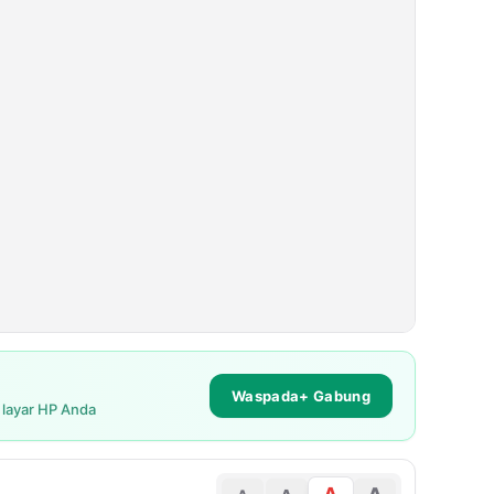
Waspada+ Gabung
i layar HP Anda