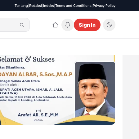
Tentang
|
Redaksi
|
Indeks
|
Terms and Conditions
|
Privacy Policy
Sign In