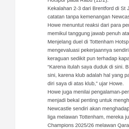
Hotspur pada Rabu (11/2).
Kekalahan 2-3 dari Brentford di S
catatan tanpa kemenangan Newcastl
Howe menuntut reaksi dari para pe
memikul tanggung jawab penuh atas 
Menjelang duel di Tottenham Hotsp
mengevaluasi pekerjaannya sendiri.
keraguan sedikit pun terhadap kapa
“Karena itulah saya duduk di sini. 
sini, karena klub adalah hal yang 
diri saya di atas klub,” ujar Howe.
Howe juga menilai pengalaman-peng
menjadi bekal penting untuk menghad
Newcastle sendiri akan menghadapi
liga melawan Tottenham, mereka jug
Champions 2025/26 melawan Qaraba