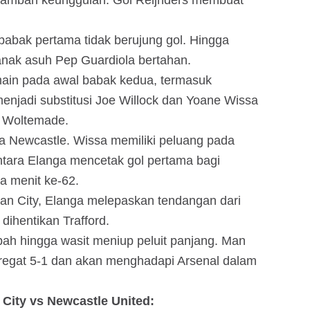
nambah keunggulan. Gol Reijnders membuat
babak pertama tidak berujung gol. Hingga
anak asuh Pep Guardiola bertahan.
ain pada awal babak kedua, termasuk
njadi substitusi Joe Willock dan Yoane Wissa
k Woltemade.
 Newcastle. Wissa memiliki peluang pada
tara Elanga mencetak gol pertama bagi
da menit ke-62.
Man City, Elanga melepaskan tendangan dari
 dihentikan Trafford.
bah hingga wasit meniup peluit panjang. Man
agregat 5-1 dan akan menghadapi Arsenal dalam
City vs Newcastle United: