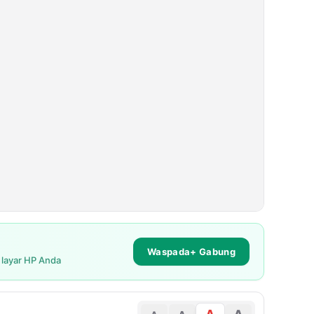
Waspada+ Gabung
i layar HP Anda