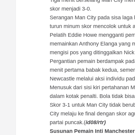
Tiga menit berselang Man City me
skor menjadi 3-0.
Serangan Man City pada sisa laga 
turun minum skor mencolok untuk 
Pelatih Eddie Howe mengganti pem
memainkan Anthony Elanga yang me
mengisi pos yang ditinggalkan Nic
Pergantian pemain berdampak pada
menit pertama babak kedua, semen
Newcastle melalui aksi individu pa
Menusuk dari sisi kiri pertahanan 
dalam kotak penalti. Bola tidak bisa
Skor 3-1 untuk Man City tidak beru
City melaju ke final dengan skor 
partai puncak.(
id08/rtr)
Susunan Pemain Inti Manchester 