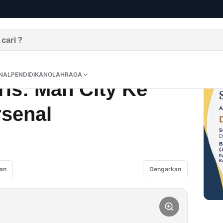
e Final Jumpa Arsenal
DITORIAL
OPINI
NUSANTARA
INTERNASIONAL
PENDIDIKAN
OLAHRAGA
NAL
PENDIDIKAN
OLAHRAGA
ris: Man City Ke
rsenal
an
Dengarkan