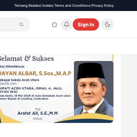
Tentang
|
Redaksi
|
Indeks
|
Terms and Conditions
|
Privacy Policy
Sign In