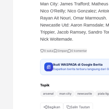
Man City: James Trafford; Matheu
Nico O'Reilly; Nico Gonzalez; Antoi
Rayan Ait Nouri, Omar Marmoush.
Newcastle Utd: Aaron Ramsdale; M
Trippier, Jacob Ramsey, Sandro Ton
Nick Woltemade.
0
suka
Simpan
0
komentar
Ikuti WASPADA di Google Berita
Dapatkan berita terbaru langsung dari 
Topik
arsenal
man city
newcastle
piala li
Bagikan
Salin Tautan