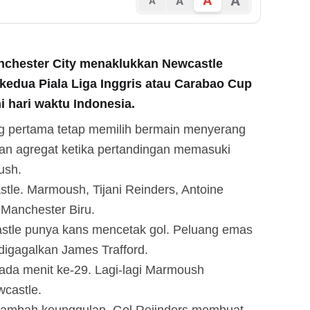
A
A
A
A
nchester City menaklukkan Newcastle
 kedua Piala Liga Inggris atau Carabao Cup
ni hari waktu Indonesia.
g pertama tetap memilih bermain menyerang
n agregat ketika pertandingan memasuki
ush.
tle. Marmoush, Tijani Reinders, Antoine
anchester Biru.
astle punya kans mencetak gol. Peluang emas
igagalkan James Trafford.
ada menit ke-29. Lagi-lagi Marmoush
castle.