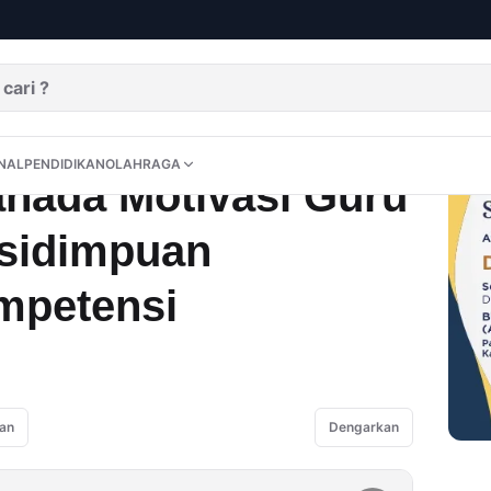
ru MAN 1 Padangsidimpuan Tingkatkan Kompetensi
DITORIAL
OPINI
NUSANTARA
INTERNASIONAL
PENDIDIKAN
OLAHRAGA
NAL
PENDIDIKAN
OLAHRAGA
ahada Motivasi Guru
sidimpuan
mpetensi
an
Dengarkan