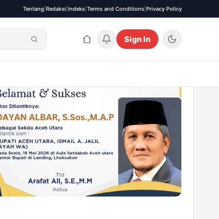
Tentang
|
Redaksi
|
Indeks
|
Terms and Conditions
|
Privacy Policy
Sign In