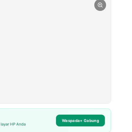
Waspada+ Gabung
i layar HP Anda