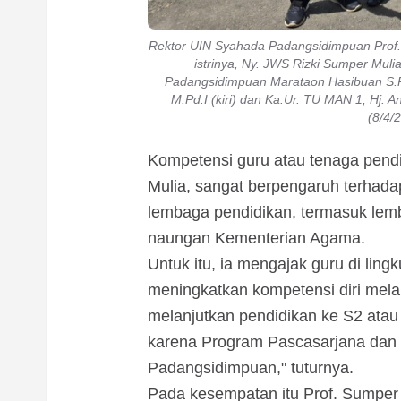
Rektor UIN Syahada Padangsidimpuan Prof. 
istrinya, Ny. JWS Rizki Sumper Mul
Padangsidimpuan Marataon Hasibuan S.Pd
M.Pd.I (kiri) dan Ka.Ur. TU MAN 1, Hj.
(8/4/
Kompetensi guru atau tenaga pendi
Mulia, sangat berpengaruh terhadap
lembaga pendidikan, termasuk lem
naungan Kementerian Agama.
Untuk itu, ia mengajak guru di li
meningkatkan kompetensi diri melal
melanjutkan pendidikan ke S2 atau S
karena Program Pascasarjana dan 
Padangsidimpuan," tuturnya.
Pada kesempatan itu Prof. Sumpe