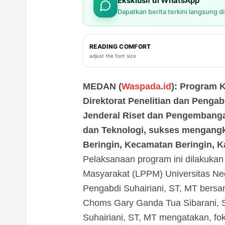
Eksklusif di WhatsApp
Dapatkan berita terkini langsung d
READING COMFORT
adjust the font size
MEDAN (
Waspada.id
): Program 
Direktorat Penelitian dan Penga
Jenderal Riset dan Pengembanga
dan Teknologi, sukses mengangka
Beringin, Kecamatan Beringin, K
Pelaksanaan program ini dilakuka
Masyarakat (LPPM) Universitas Ne
Pengabdi Suhairiani, ST, MT bers
Choms Gary Ganda Tua Sibarani, S
Suhairiani, ST, MT mengatakan, fok