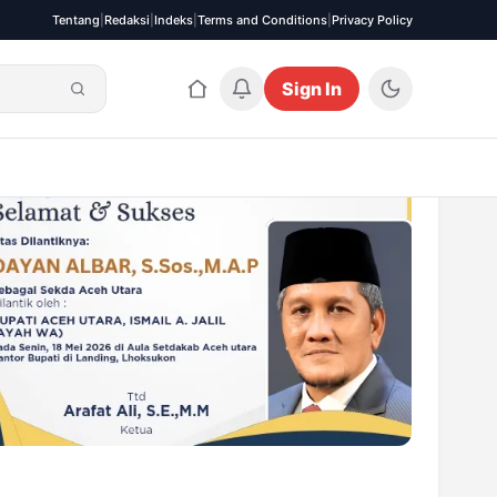
Tentang
|
Redaksi
|
Indeks
|
Terms and Conditions
|
Privacy Policy
Sign In