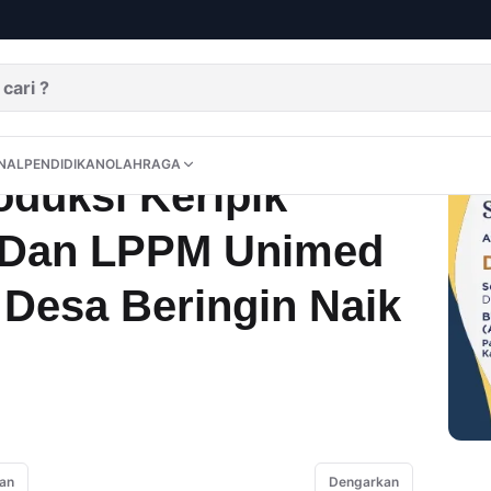
Revitalisasi Produksi Keripik Pisang, DPPM Dan LPPM Unimed Dorong UMKM Desa Beringin Naik Kelas
DITORIAL
OPINI
NUSANTARA
INTERNASIONAL
PENDIDIKAN
OLAHRAGA
NAL
PENDIDIKAN
OLAHRAGA
oduksi Keripik
 Dan LPPM Unimed
esa Beringin Naik
an
Dengarkan