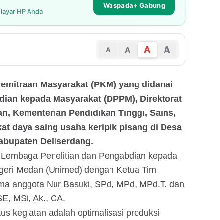
Waspada+ Gabung
i layar HP Anda
A
A
A
A
Kemitraan Masyarakat (PKM) yang didanai
bdian kepada Masyarakat (DPPM), Direktorat
n, Kementerian Pendidikan Tinggi, Sains,
t daya saing usaha keripik pisang di Desa
abupaten Deliserdang.
n Lembaga Penelitian dan Pengabdian kepada
geri Medan (Unimed) dengan Ketua Tim
ama anggota Nur Basuki, SPd, MPd, MPd.T. dan
E, MSi, Ak., CA.
us kegiatan adalah optimalisasi produksi