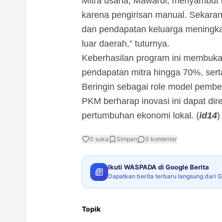
Mitra usaha, Mawardi, menyambut ba
karena pengirisan manual. Sekarang 
dan pendapatan keluarga meningka
luar daerah,” tuturnya.
Keberhasilan program ini membuka
pendapatan mitra hingga 70%, sert
Beringin sebagai role model pembe
PKM berharap inovasi ini dapat dir
pertumbuhan ekonomi lokal. (
id14
)
0
suka
Simpan
0
komentar
Ikuti WASPADA di Google Berita
Dapatkan berita terbaru langsung dari 
Topik