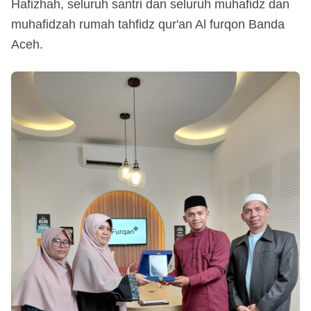
Hafizhah, seluruh santri dan seluruh muhafidz dan
muhafidzah rumah tahfidz qur'an Al furqon Banda
Aceh.