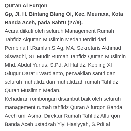
Qur'an Al Furqon
Gp, Jl. H. Bintang Blang Oi, Kec. Meuraxa, Kota
Banda Aceh, pada Sabtu (27/9).
Acara diikuti oleh seluruh Management Rumah
Tahfidz Alqur'an Muslimin Medan terdiri dari
Pembina H.Ramlan,S.Ag. MA, Sekretaris Akhmad
Siswadhi, ST Mudir Rumah Tahfidz Qur'an Muslimin
Mhd. Abdul Yunus, S.Pd, Al Hafidz, Kepling XI
Glugur Darat I Wardianto, perwakilan santri dan
seluruh muhafidz dan muhafidzah rumah Tahfidz
Quran Muslimin Medan.
Kehadiran rombongan disambut baik oleh seluruh
management rumah tahfidz Quran Alfurqon Banda
Aceh umi Asma, Direktur Rumah Tahfidz Alfurqon
Banda Aceh ustadzah Yiyi Hasiyyah, S.PdI al