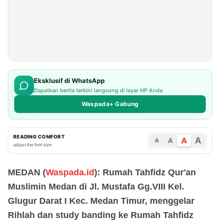
Eksklusif di WhatsApp
Dapatkan berita terkini langsung di layar HP Anda
Waspada+ Gabung
READING COMFORT
A
A
A
A
adjust the font size
MEDAN (
Waspada.id
): Rumah Tahfidz Qur'an
Muslimin Medan di Jl. Mustafa Gg.VIII Kel.
Glugur Darat I Kec. Medan Timur, menggelar
Rihlah dan study banding ke Rumah Tahfidz