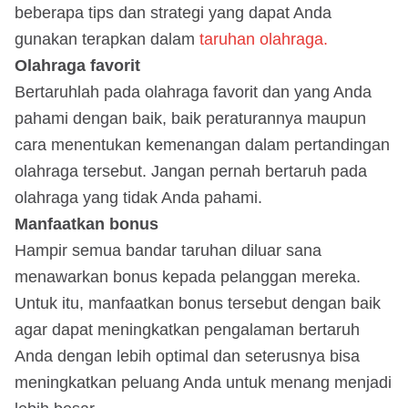
beberapa tips dan strategi yang dapat Anda
gunakan terapkan dalam
taruhan olahraga.
Olahraga favorit
Bertaruhlah pada olahraga favorit dan yang Anda
pahami dengan baik, baik peraturannya maupun
cara menentukan kemenangan dalam pertandingan
olahraga tersebut. Jangan pernah bertaruh pada
olahraga yang tidak Anda pahami.
Manfaatkan bonus
Hampir semua bandar taruhan diluar sana
menawarkan bonus kepada pelanggan mereka.
Untuk itu, manfaatkan bonus tersebut dengan baik
agar dapat meningkatkan pengalaman bertaruh
Anda dengan lebih optimal dan seterusnya bisa
meningkatkan peluang Anda untuk menang menjadi