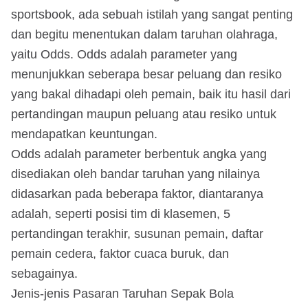
sportsbook, ada sebuah istilah yang sangat penting
dan begitu menentukan dalam taruhan olahraga,
yaitu Odds. Odds adalah parameter yang
menunjukkan seberapa besar peluang dan resiko
yang bakal dihadapi oleh pemain, baik itu hasil dari
pertandingan maupun peluang atau resiko untuk
mendapatkan keuntungan.
Odds adalah parameter berbentuk angka yang
disediakan oleh bandar taruhan yang nilainya
didasarkan pada beberapa faktor, diantaranya
adalah, seperti posisi tim di klasemen, 5
pertandingan terakhir, susunan pemain, daftar
pemain cedera, faktor cuaca buruk, dan
sebagainya.
Jenis-jenis Pasaran Taruhan Sepak Bola