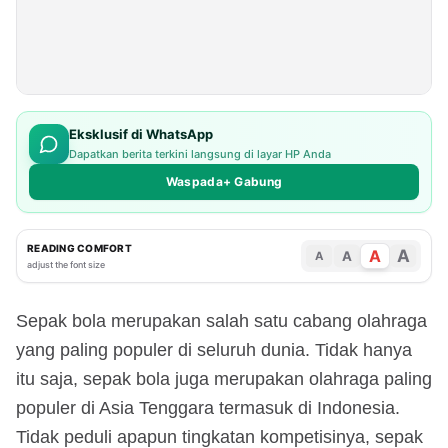
Eksklusif di WhatsApp
Dapatkan berita terkini langsung di layar HP Anda
Waspada+ Gabung
READING COMFORT
A
A
A
A
adjust the font size
Sepak bola merupakan salah satu cabang olahraga
yang paling populer di seluruh dunia. Tidak hanya
itu saja, sepak bola juga merupakan olahraga paling
populer di Asia Tenggara termasuk di Indonesia.
Tidak peduli apapun tingkatan kompetisinya, sepak