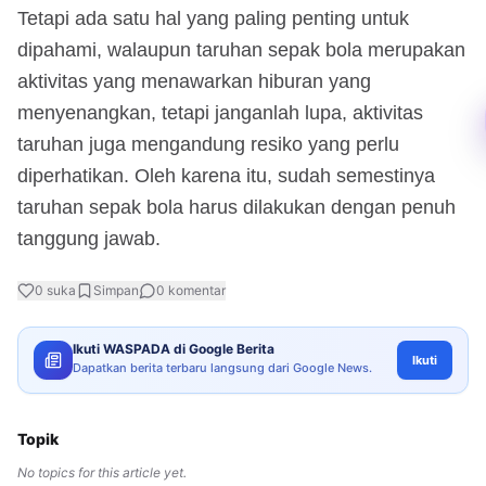
Tetapi ada satu hal yang paling penting untuk
dipahami, walaupun taruhan sepak bola merupakan
aktivitas yang menawarkan hiburan yang
menyenangkan, tetapi janganlah lupa, aktivitas
taruhan juga mengandung resiko yang perlu
diperhatikan. Oleh karena itu, sudah semestinya
taruhan sepak bola harus dilakukan dengan penuh
tanggung jawab.
0
suka
Simpan
0
komentar
Ikuti WASPADA di Google Berita
Ikuti
Dapatkan berita terbaru langsung dari Google News.
Topik
No topics for this article yet.