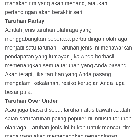
manakah tim yang akan menang, ataukah
pertandingan akan berakhir seri.
Taruhan Parlay
Adalah jenis taruhan olahraga yang
menggabungkan beberapa pertandingan olahraga
menjadi satu taruhan. Taruhan jenis ini menawarkan
pendapatan yang lumayan jika Anda berhasil
memenangkan semua taruhan yang Anda pasang.
Akan tetapi, jika taruhan yang Anda pasang
mengalami kekalahan, resiko kerugian Anda juga
besar pula.
Taruhan Over Under
Atau juga biasa disebut taruhan atas bawah adalah
salah satu taruhan paling populer di industri taruhan
olahraga. Taruhan jenis ini bukan untuk mencari tim
mana yang akan memenangkan pertandingan,