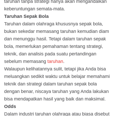
taruhan tanpa strategi hanya akan mengandalkan
keberuntungan semata-mata.
Taruhan Sepak Bola
Taruhan dalam olahraga khususnya sepak bola,
bukan sekedar memasang taruhan kemudian diam
dan menunggu hasil. Tetapi dalam taruhan sepak
bola, memerlukan pemahaman tentang strategi,
teknik, dan analisis pada suatu pertandingan
sebelum memasang
taruhan
.
Walaupun kelihatannya sulit, tetapi jika Anda bisa
meluangkan sedikit waktu untuk belajar memahami
teknik dan strategi dalam taruhan sepak bola
dengan benar, niscaya taruhan yang Anda lakukan
bisa mendapatkan hasil yang baik dan maksimal.
Odds
Dalam industri taruhan olahraga atau biasa disebut