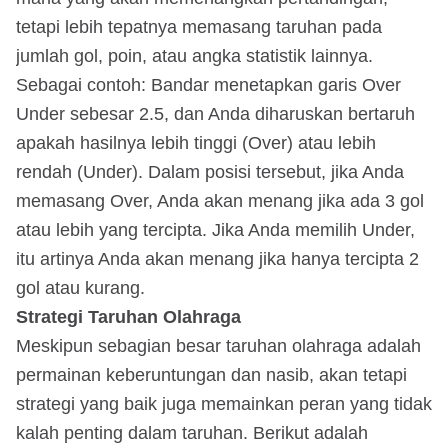
tetapi lebih tepatnya memasang taruhan pada
jumlah gol, poin, atau angka statistik lainnya.
Sebagai contoh: Bandar menetapkan garis Over
Under sebesar 2.5, dan Anda diharuskan bertaruh
apakah hasilnya lebih tinggi (Over) atau lebih
rendah (Under). Dalam posisi tersebut, jika Anda
memasang Over, Anda akan menang jika ada 3 gol
atau lebih yang tercipta. Jika Anda memilih Under,
itu artinya Anda akan menang jika hanya tercipta 2
gol atau kurang.
Strategi Taruhan Olahraga
Meskipun sebagian besar taruhan olahraga adalah
permainan keberuntungan dan nasib, akan tetapi
strategi yang baik juga memainkan peran yang tidak
kalah penting dalam taruhan. Berikut adalah