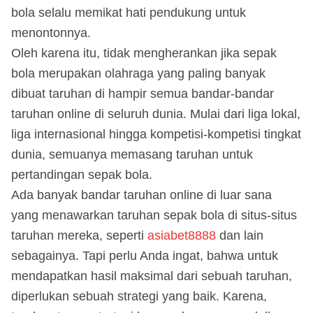
bola selalu memikat hati pendukung untuk
menontonnya.
Oleh karena itu, tidak mengherankan jika sepak
bola merupakan olahraga yang paling banyak
dibuat taruhan di hampir semua bandar-bandar
taruhan online di seluruh dunia. Mulai dari liga lokal,
liga internasional hingga kompetisi-kompetisi tingkat
dunia, semuanya memasang taruhan untuk
pertandingan sepak bola.
Ada banyak bandar taruhan online di luar sana
yang menawarkan taruhan sepak bola di situs-situs
taruhan mereka, seperti
asiabet8888
dan lain
sebagainya. Tapi perlu Anda ingat, bahwa untuk
mendapatkan hasil maksimal dari sebuah taruhan,
diperlukan sebuah strategi yang baik. Karena,