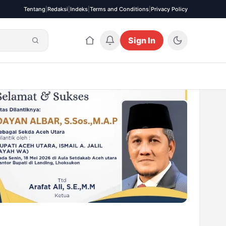
Tentang
|
Redaksi
|
Indeks
|
Terms and Conditions
|
Privacy Policy
Sign In