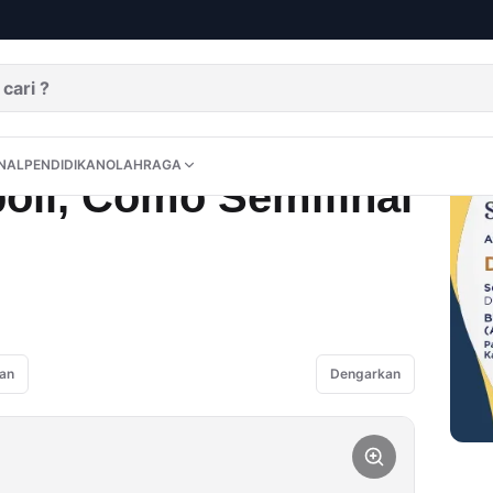
al Piala Italia
DITORIAL
OPINI
NUSANTARA
INTERNASIONAL
PENDIDIKAN
OLAHRAGA
NAL
PENDIDIKAN
OLAHRAGA
oli, Como Semifinal
an
Dengarkan