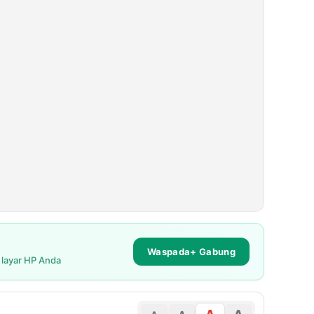
Waspada+ Gabung
i layar HP Anda