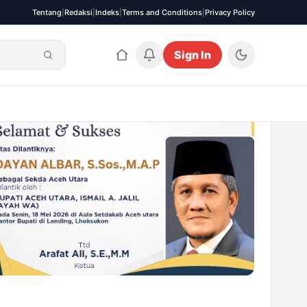
Tentang
|
Redaksi
|
Indeks
|
Terms and Conditions
|
Privacy Policy
Sign In