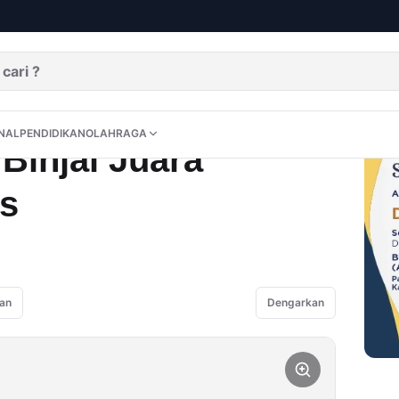
lekda Popnas
DITORIAL
OPINI
NUSANTARA
INTERNASIONAL
PENDIDIKAN
OLAHRAGA
NAL
PENDIDIKAN
OLAHRAGA
Binjai Juara
s
an
Dengarkan