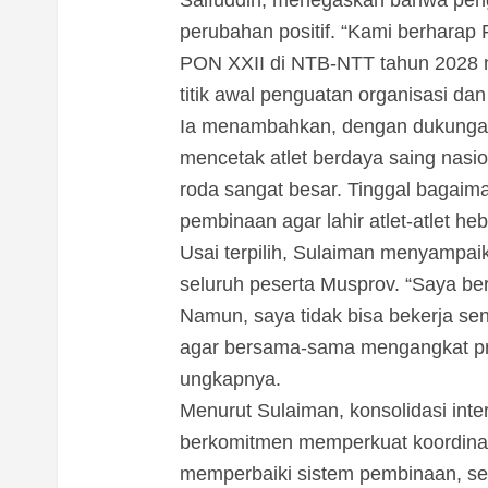
Saifuddin, menegaskan bahwa pe
perubahan positif. “Kami berharap 
PON XXII di NTB-NTT tahun 2028 n
titik awal penguatan organisasi dan
Ia menambahkan, dengan dukungan 
mencetak atlet berdaya saing nasi
roda sangat besar. Tinggal baga
pembinaan agar lahir atlet-atlet he
Usai terpilih, Sulaiman menyampai
seluruh peserta Musprov. “Saya ber
Namun, saya tidak bisa bekerja se
agar bersama-sama mengangkat pres
ungkapnya.
Menurut Sulaiman, konsolidasi inte
berkomitmen memperkuat koordinas
memperbaiki sistem pembinaan, se