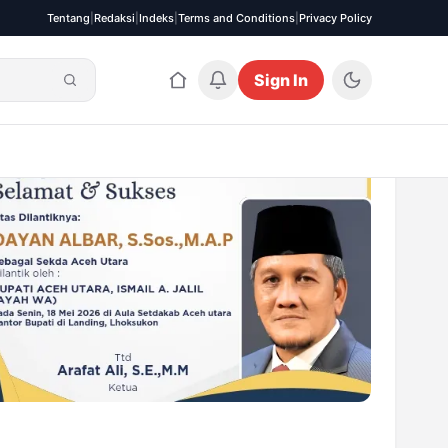
Tentang
|
Redaksi
|
Indeks
|
Terms and Conditions
|
Privacy Policy
Sign In