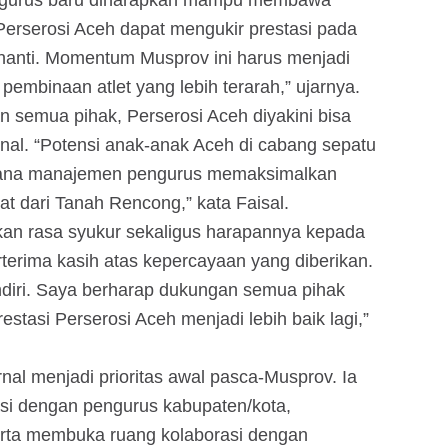
ngurus baru diharapkan mampu membawa
Perserosi Aceh dapat mengukir prestasi pada
anti. Momentum Musprov ini harus menjadi
 pembinaan atlet yang lebih terarah,” ujarnya.
semua pihak, Perserosi Aceh diyakini bisa
onal. “Potensi anak-anak Aceh di cabang sepatu
imana manajemen pengurus memaksimalkan
bat dari Tanah Rencong,” kata Faisal.
kan rasa syukur sekaligus harapannya kepada
terima kasih atas kepercayaan yang diberikan.
ndiri. Saya berharap dukungan semua pihak
tasi Perserosi Aceh menjadi lebih baik lagi,”
rnal menjadi prioritas awal pasca-Musprov. Ia
i dengan pengurus kabupaten/kota,
rta membuka ruang kolaborasi dengan