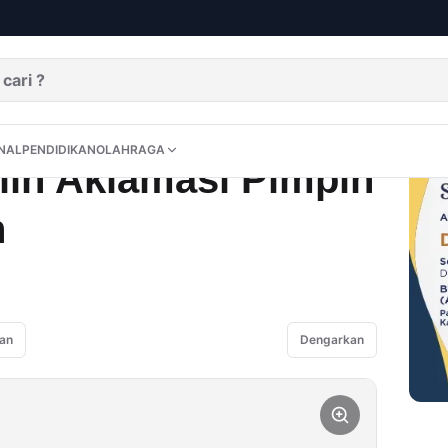
pin Perserosi Aceh
DITORIAL
OPINI
NUSANTARA
INTERNASIONAL
PENDIDIKAN
OLAHRAGA
NAL
PENDIDIKAN
OLAHRAGA
lih Aklamasi Pimpin
h
an
Dengarkan