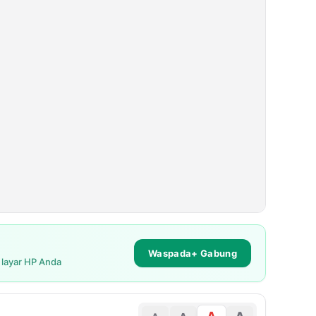
Waspada+ Gabung
i layar HP Anda