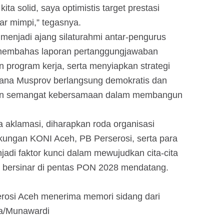
ita solid, saya optimistis target prestasi
r mimpi,” tegasnya.
menjadi ajang silaturahmi antar-pengurus
 membahas laporan pertanggungjawaban
program kerja, serta menyiapkan strategi
sana Musprov berlangsung demokratis dan
an semangat kebersamaan dalam membangun
a aklamasi, diharapkan roda organisasi
Dukungan KONI Aceh, PB Perserosi, serta para
adi faktor kunci dalam mewujudkan cita-cita
 bersinar di pentas PON 2028 mendatang.
rserosi Aceh menerima memori sidang dari
a/Munawardi