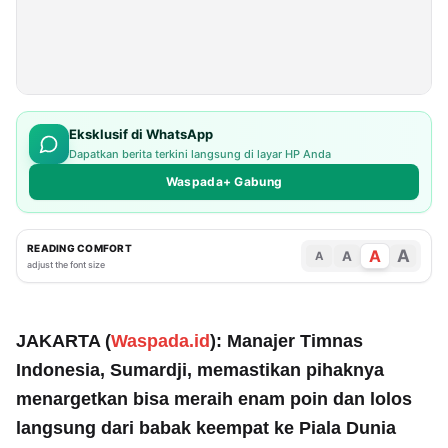
Eksklusif di WhatsApp
Dapatkan berita terkini langsung di layar HP Anda
Waspada+ Gabung
READING COMFORT
A
A
A
A
adjust the font size
JAKARTA (
Waspada.id
): Manajer Timnas
Indonesia, Sumardji, memastikan pihaknya
menargetkan bisa meraih enam poin dan lolos
langsung dari babak keempat ke Piala Dunia