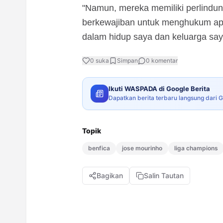
"Namun, mereka memiliki perlindunga
berkewajiban untuk menghukum apa y
dalam hidup saya dan keluarga saya
0
suka
Simpan
0
komentar
Ikuti WASPADA di Google Berita
Dapatkan berita terbaru langsung dari 
Topik
benfica
jose mourinho
liga champions
Bagikan
Salin Tautan