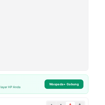
Waspada+ Gabung
i layar HP Anda