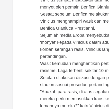
Vinicius sempat melakukan aksi mo
monyet oleh pemain Benfica Gianluc
Sesaat sebelum Benfica melakukan
Vinicius menghampiri wasit dan me
Benfica Gianluca Prestianni.
Sejumlah media Eropa menyebutkan
'monyet' kepada Vinicius dalam ad
korban serangan rasis, Vinicius l
pertandingan.
Wasit kemudian menghentikan perta
rasisme. Laga terhenti sekitar 10 m
Setelah dilakukan diskusi dengan 
stadion sesuai prosedur, pertanding
"Apakah para rasis, di atas segal
mereka perlu memasukkan kaos ke
lemahnya mereka?" kata Vinicius di