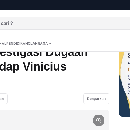
Rasisme Terhadap Vinicius
DITORIAL
OPINI
NUSANTARA
INTERNASIONAL
PENDIDIKAN
OLAHRAGA
NAL
PENDIDIKAN
OLAHRAGA
estigasi Dugaan
dap Vinicius
an
Dengarkan