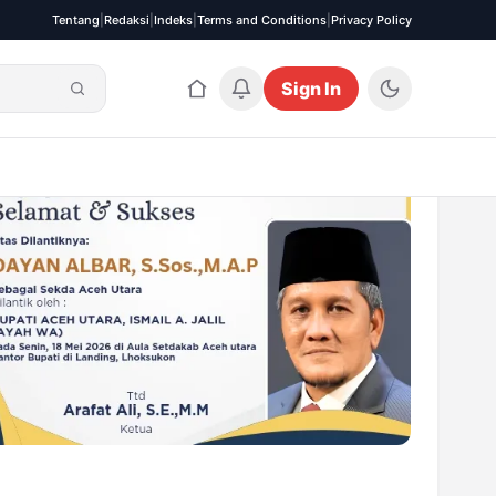
Tentang
|
Redaksi
|
Indeks
|
Terms and Conditions
|
Privacy Policy
Sign In