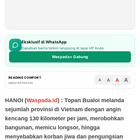
Eksklusif di WhatsApp
Dapatkan berita terkini langsung di layar HP Anda
Waspada+ Gabung
READING COMFORT
A
A
A
A
adjust the font size
HANOI (
Waspada.id
) : Topan Bualoi melanda
sejumlah provinsi di Vietnam dengan angin
kencang 130 kilometer per jam, merobohkan
bangunan, memicu longsor, hingga
menyebabkan korban jiwa dan pengungsian