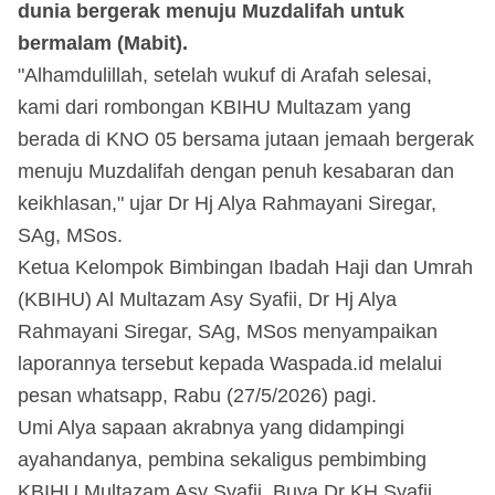
dunia bergerak menuju Muzdalifah untuk
bermalam (Mabit).
"Alhamdulillah, setelah wukuf di Arafah selesai,
kami dari rombongan KBIHU Multazam yang
berada di KNO 05 bersama jutaan jemaah bergerak
menuju Muzdalifah dengan penuh kesabaran dan
keikhlasan," ujar Dr Hj Alya Rahmayani Siregar,
SAg, MSos.
Ketua Kelompok Bimbingan Ibadah Haji dan Umrah
(KBIHU) Al Multazam Asy Syafii, Dr Hj Alya
Rahmayani Siregar, SAg, MSos menyampaikan
laporannya tersebut kepada Waspada.id melalui
pesan whatsapp, Rabu (27/5/2026) pagi.
Umi Alya sapaan akrabnya yang didampingi
ayahandanya, pembina sekaligus pembimbing
KBIHU Multazam Asy Syafii, Buya Dr KH Syafii