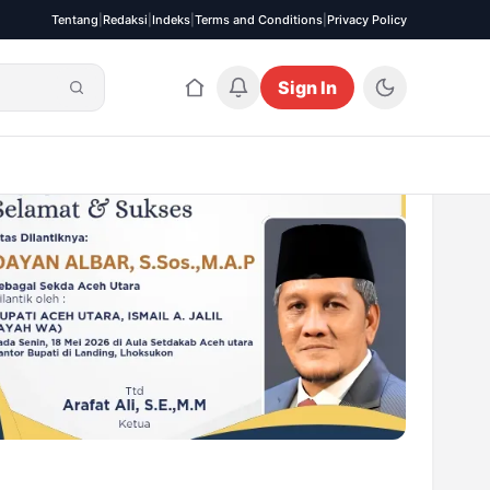
Tentang
|
Redaksi
|
Indeks
|
Terms and Conditions
|
Privacy Policy
Sign In