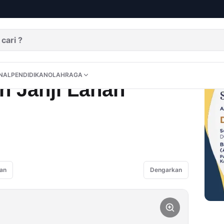
maian
DITORIAL
OPINI
NUSANTARA
INTERNASIONAL
PENDIDIKAN
OLAHRAGA
NAL
PENDIDIKAN
OLAHRAGA
h Janji Lahan
an
Dengarkan