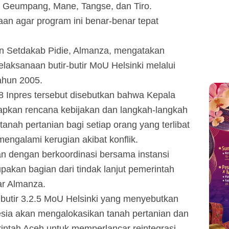
di Geumpang, Mane, Tangse, dan Tiro.
aan agar program ini benar-benar tepat
n Setdakab Pidie, Almanza, mengatakan
elaksanaan butir-butir MoU Helsinki melalui
ahun 2005.
 Inpres tersebut disebutkan bahwa Kepala
pkan rencana kebijakan dan langkah-langkah
anah pertanian bagi setiap orang yang terlibat
ngalami kerugian akibat konflik.
an dengan berkoordinasi bersama instansi
upakan bagian dari tindak lanjut pemerintah
ar Almanza.
 butir 3.2.5 MoU Helsinki yang menyebutkan
sia akan mengalokasikan tanah pertanian dan
tah Aceh untuk memperlancar reintegrasi